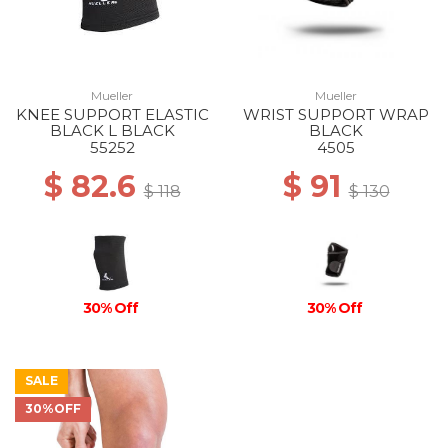
Mueller
Mueller
KNEE SUPPORT ELASTIC
WRIST SUPPORT WRAP
BLACK L BLACK
BLACK
55252
4505
$ 82.6
$ 91
$ 118
$ 130
30% Off
30% Off
SALE
30%OFF