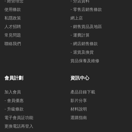
- 經營理念
- 分店資料
使用條款
- 零售店銷售條款
私隱政策
網上店
人才招聘
- 銷售貨品及地區
常見問題
- 運費計算
聯絡我們
- 網店銷售條款
- 退貨及換貨
貨品保養及維修
會員計劃
資訊中心
加入會員
產品目錄下載
- 會員優惠
影片分享
- 升級條款
材料說明
電子會員証功能
選購指南
更換電話再登入