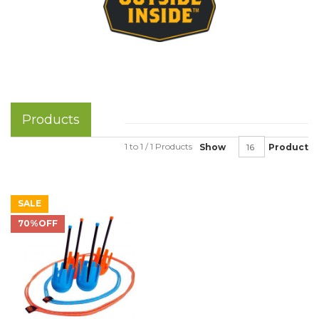
Products
1 to 1 / 1 Products
Show
Product
SALE
70%OFF