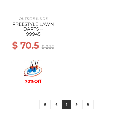
OUTSIDE INSIDE
FREESTYLE LAWN
DARTS --
99945
$ 70.5
$ 235
70% Off
1