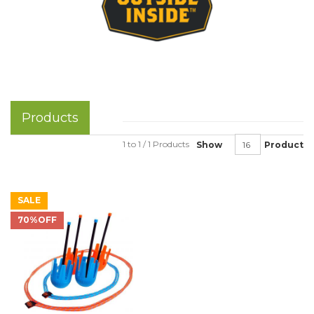
Products
1 to 1 / 1 Products
Show
Product
SALE
70%OFF