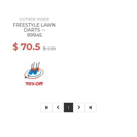
OUTSIDE INSIDE
FREESTYLE LAWN
DARTS --
99945
$ 70.5
$ 235
70% Off
1