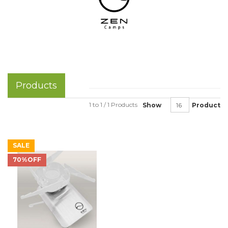
Products
1 to 1 / 1 Products
Show
Product
SALE
70%OFF