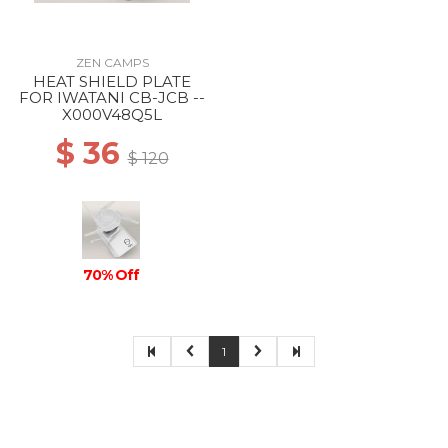
ZEN CAMPS
HEAT SHIELD PLATE
FOR IWATANI CB-JCB --
X000V48Q5L
$ 36
$ 120
70% Off
1