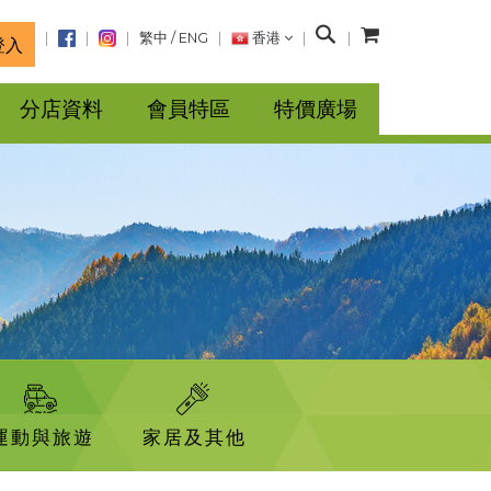
搜
繁中
/
ENG
香港
登入
尋
分店資料
會員特區
特價廣場
運動與旅遊
家居及其他