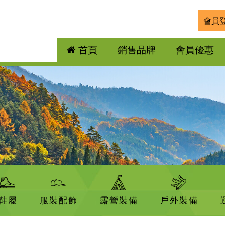
會員
首頁
銷售品牌
會員優惠
鞋履
服裝配飾
露營裝備
戶外裝備