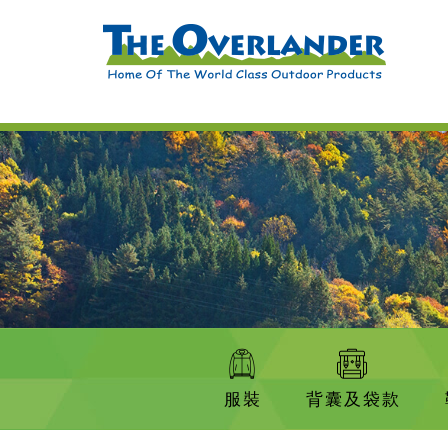
服裝
背囊及袋款