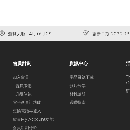
瀏覽人數 141,105,109
更新日期 2026.08
會員計劃
資訊中心
加入會員
產品目錄下載
T
O
- 會員優惠
影片分享
野
- 升級條款
材料說明
電子會員証功能
選購指南
更換電話再登入
會員My Account功能
會員計劃條款