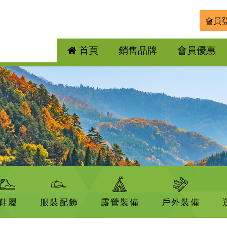
會員
首頁
銷售品牌
會員優惠
鞋履
服裝配飾
露營裝備
戶外裝備