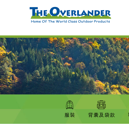
服裝
背囊及袋款