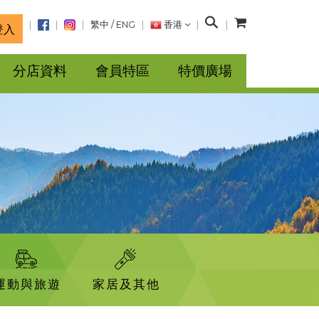
搜
繁中
/
ENG
香港
登入
尋
分店資料
會員特區
特價廣場
運動與旅遊
家居及其他