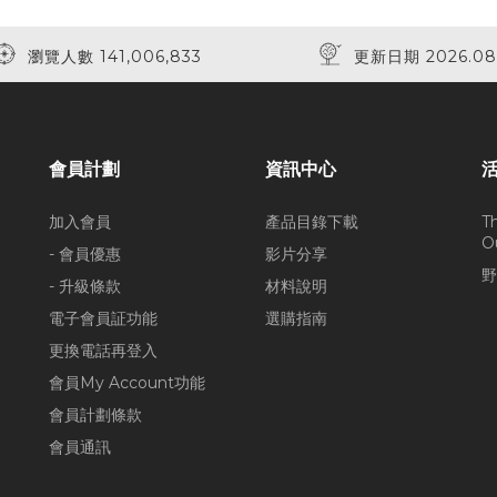
瀏覽人數 141,006,833
更新日期 2026.08
會員計劃
資訊中心
加入會員
產品目錄下載
T
O
- 會員優惠
影片分享
野
- 升級條款
材料說明
電子會員証功能
選購指南
更換電話再登入
會員My Account功能
會員計劃條款
會員通訊