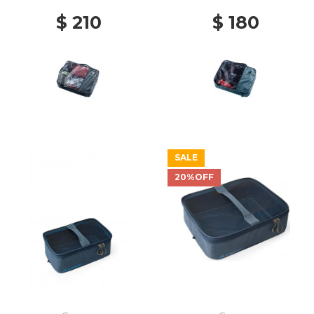
$ 210
$ 180
SALE
20%OFF