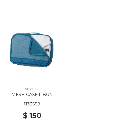
Montbell
MESH CASE L BGN
1133559
$ 150