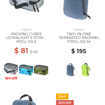
Cocoon
Cocoon
PACKING CUBES
TWO-IN-ONE
ULTRALIGHT S STORM
SEPARATED PACKING
BLUE
CUBE LIGHT 25X18X9CM
YPCU-113-S
YTPCL-122-M
M ASH BLUE
$ 81
$ 195
$ 90
10% Off
SALE
30%OFF