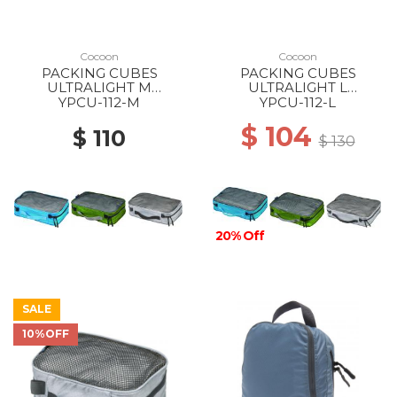
Cocoon
Cocoon
PACKING CUBES
PACKING CUBES
ULTRALIGHT M
ULTRALIGHT L
Caribbean Blue
Caribbean Blue
YPCU-112-M
YPCU-112-L
$ 104
$ 110
$ 130
20% Off
SALE
10%OFF