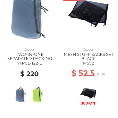
Cocoon
Cocoon
TWO-IN-ONE
MESH STUFF SACKS SET
SEPARATED PACKING
BLACK
CUBE LIGHT
YTPCL-122-L
MSS2
36X26X11CM L ASH BLUE
$ 52.5
$ 220
$ 75
30% Off