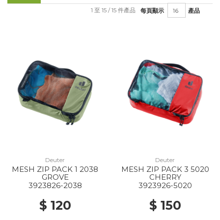
1 至 15 / 15 件產品
每頁顯示
產品
Deuter
Deuter
MESH ZIP PACK 1 2038
MESH ZIP PACK 3 5020
GROVE
CHERRY
3923826-2038
3923926-5020
$ 120
$ 150