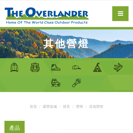
其他營燈
首頁
露營裝備
燈具
營燈
其他營燈
產品