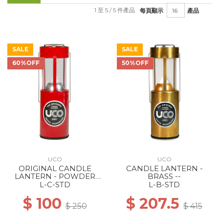
1 至 5 / 5 件產品
每頁顯示
產品
SALE
SALE
60%OFF
50%OFF
UCO
UCO
ORIGINAL CANDLE
CANDLE LANTERN -
LANTERN - POWDER
BRASS --
COATED RED
L-C-STD
L-B-STD
$ 100
$ 207.5
$ 250
$ 415