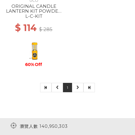
UCO
ORIGINAL CANDLE
LANTERN KIT POWDER
COATED YELLOW
L-C-KIT
$ 114
$ 285
60% Off
1
瀏覽人數 140,950,303