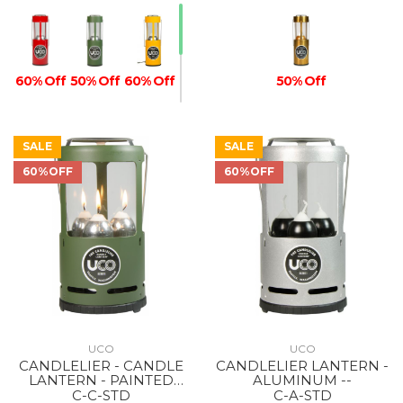
60% Off
50% Off
60% Off
50% Off
SALE
SALE
60%OFF
60%OFF
60% Off
UCO
UCO
CANDLELIER - CANDLE
CANDLELIER LANTERN -
LANTERN - PAINTED
ALUMINUM --
GREEN
C-C-STD
C-A-STD