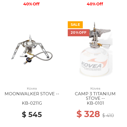
40% Off
40% Off
SALE
20%OFF
Kovea
Kovea
MOONWALKER STOVE --
CAMP 3 TITANIUM
STOVE --
KB-0211G
KB-0101
$ 328
$ 545
$ 410