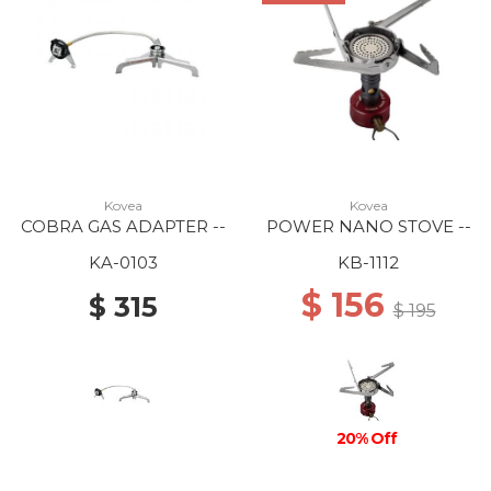
Kovea
Kovea
COBRA GAS ADAPTER --
POWER NANO STOVE --
KA-0103
KB-1112
$ 156
$ 315
$ 195
20% Off