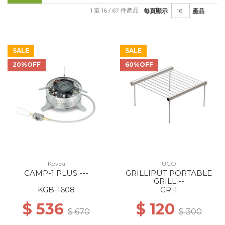
1 至 16 / 67 件產品
每頁顯示
產品
SALE
SALE
20%OFF
60%OFF
Kovea
UCO
CAMP-1 PLUS ---
GRILLIPUT PORTABLE
GRILL --
KGB-1608
GR-1
$ 536
$ 120
$ 670
$ 300