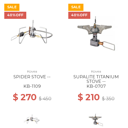
SALE
SALE
40%OFF
40%OFF
Kovea
Kovea
SPIDER STOVE --
SUPALITE TITANIUM
STOVE --
KB-1109
KB-0707
$ 270
$ 210
$ 450
$ 350