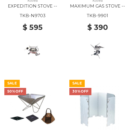
Kovea
Kovea
EXPEDITION STOVE --
MAXIMUM GAS STOVE --
TKB-N9703
TKB-9901
$ 595
$ 390
SALE
SALE
50%OFF
30%OFF