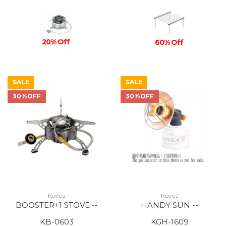
20% Off
60% Off
SALE
SALE
30%OFF
30%OFF
Kovea
Kovea
BOOSTER+1 STOVE --
HANDY SUN --
KB-0603
KGH-1609