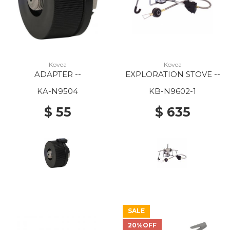
Kovea
Kovea
ADAPTER --
EXPLORATION STOVE --
KA-N9504
KB-N9602-1
$ 55
$ 635
SALE
20%OFF