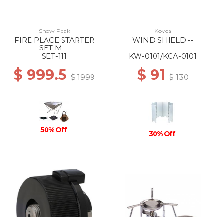
Snow Peak
Kovea
FIRE PLACE STARTER
WIND SHIELD --
SET M --
SET-111
KW-0101/KCA-0101
$ 999.5
$ 91
$ 1999
$ 130
50% Off
30% Off