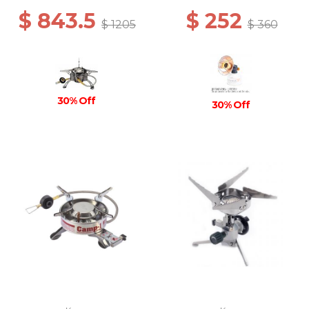
$ 843.5
$ 252
$ 1205
$ 360
30% Off
30% Off