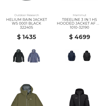
Outdoor Research
Mammut
HELIUM RAIN JACKET
TREELINE 3 IN 1 HS
WS 0001 BLACK
HOODED JACKET AF MS
40294 DARK MARSH-
322405
1010-32190
BLACK
$ 1435
$ 4699