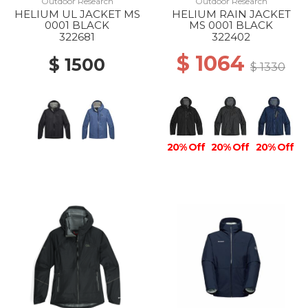
Outdoor Research
Outdoor Research
HELIUM UL JACKET MS
HELIUM RAIN JACKET
0001 BLACK
MS 0001 BLACK
322681
322402
$ 1064
$ 1500
$ 1330
20% Off
20% Off
20% Off