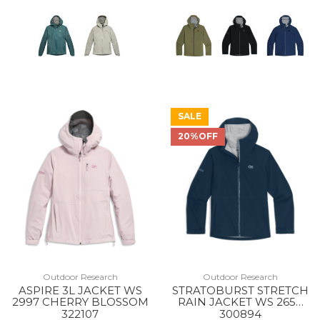
SALE
20%OFF
Outdoor Research
Outdoor Research
ASPIRE 3L JACKET WS
STRATOBURST STRETCH
2997 CHERRY BLOSSOM
RAIN JACKET WS 2650
CENOTE
322107
300894