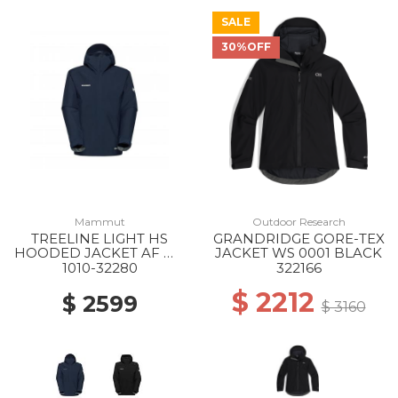
SALE
30%OFF
Mammut
Outdoor Research
TREELINE LIGHT HS
GRANDRIDGE GORE-TEX
HOODED JACKET AF MS
JACKET WS 0001 BLACK
5118 MARINE
1010-32280
322166
$ 2212
$ 2599
$ 3160