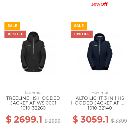
30% Off
SALE
SALE
10%OFF
10%OFF
Mammut
Mammut
TREELINE HS HOODED
ALTO LIGHT 3 IN 1 HS
JACKET AF WS 0001
HOODED JACKET AF WS
BLACK
50642 MARINE-SILVER
1010-32260
1010-32140
SAGE
$ 2699.1
$ 3059.1
$ 2999
$ 3399