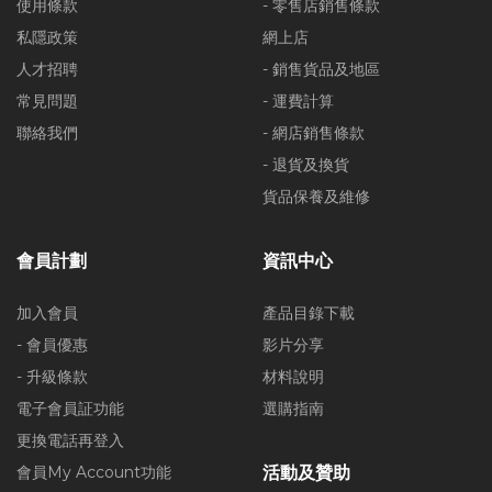
使用條款
- 零售店銷售條款
私隱政策
網上店
人才招聘
- 銷售貨品及地區
常見問題
- 運費計算
聯絡我們
- 網店銷售條款
- 退貨及換貨
貨品保養及維修
會員計劃
資訊中心
加入會員
產品目錄下載
- 會員優惠
影片分享
- 升級條款
材料說明
電子會員証功能
選購指南
更換電話再登入
會員My Account功能
活動及贊助