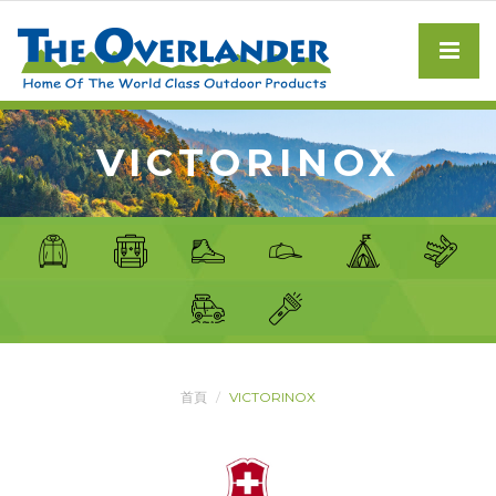
VICTORINOX
首頁
VICTORINOX