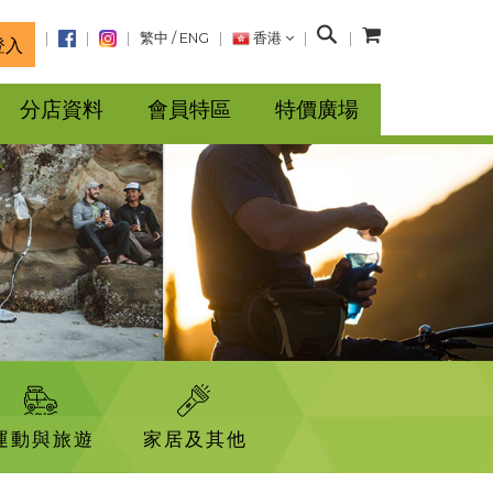
搜
繁中
/
ENG
香港
登入
尋
分店資料
會員特區
特價廣場
運動與旅遊
家居及其他