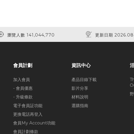
瀏覽人數 141,044,770
更新日期 2026.08
會員計劃
資訊中心
加入會員
產品目錄下載
T
O
- 會員優惠
影片分享
野
- 升級條款
材料說明
電子會員証功能
選購指南
更換電話再登入
會員My Account功能
會員計劃條款