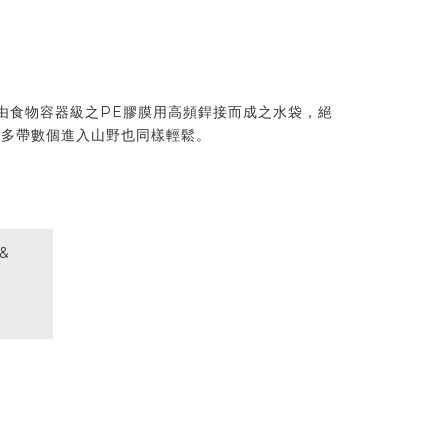
造，由食物容器級之PE膠膜用高頻銲接而成之水袋，絕
使多帶數個進入山野也同樣輕鬆。
 &