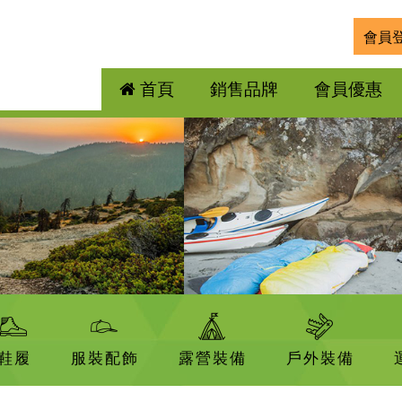
會員
首頁
銷售品牌
會員優惠
鞋履
服裝配飾
露營裝備
戶外裝備