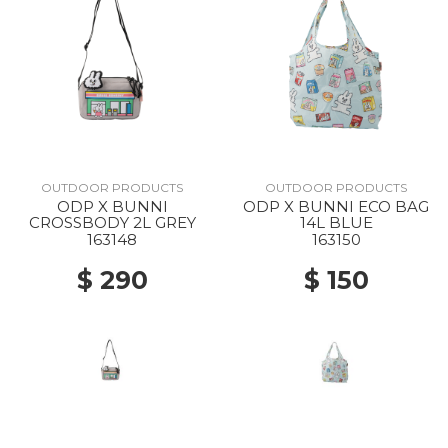
OUTDOOR PRODUCTS
OUTDOOR PRODUCTS
ODP X BUNNI
ODP X BUNNI ECO BAG
CROSSBODY 2L GREY
14L BLUE
163148
163150
$ 290
$ 150