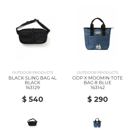
OUTDOOR PRODUCTS
OUTDOOR PRODUCTS
BLACK SLING BAG 4L
ODP X MOOMIN TOTE
BLACK
BAG 8 BLUE
163129
163142
$ 540
$ 290