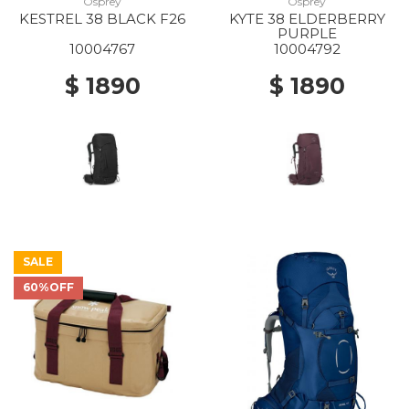
Osprey
Osprey
KESTREL 38 BLACK F26
KYTE 38 ELDERBERRY
PURPLE
10004767
10004792
$ 1890
$ 1890
SALE
60%OFF