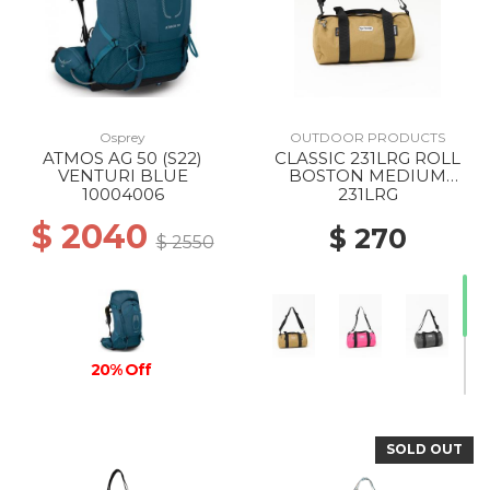
Osprey
OUTDOOR PRODUCTS
ATMOS AG 50 (S22)
CLASSIC 231LRG ROLL
VENTURI BLUE
BOSTON MEDIUM
SOLID BEIGE
10004006
231LRG
$ 2040
$ 270
$ 2550
20% Off
SOLD OUT