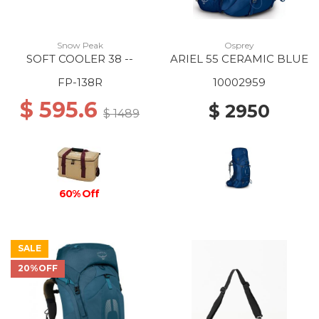
Snow Peak
Osprey
SOFT COOLER 38 --
ARIEL 55 CERAMIC BLUE
FP-138R
10002959
$ 595.6
$ 2950
$ 1489
60% Off
SALE
20%OFF