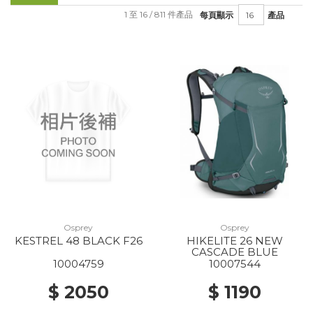
1 至 16 / 811 件產品
每頁顯示
產品
Osprey
Osprey
KESTREL 48 BLACK F26
HIKELITE 26 NEW
CASCADE BLUE
10004759
10007544
$ 2050
$ 1190