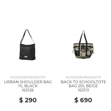
OUTDOOR PRODUCTS
OUTDOOR PRODUCTS
URBAN SHOULDER BAG
BACK TO SCHOOLTOTE
11L BLACK
BAG 20L BEIGE
163126
163113
$ 290
$ 690