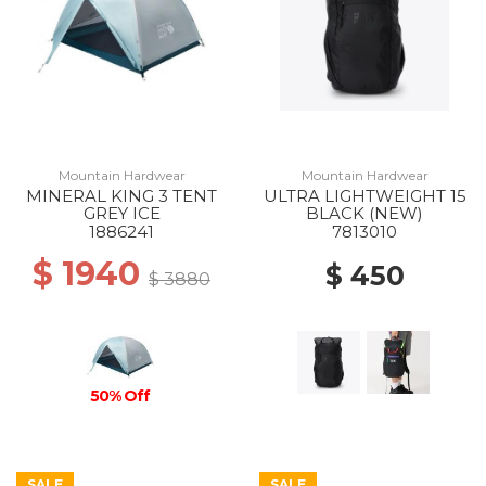
Mountain Hardwear
Mountain Hardwear
MINERAL KING 3 TENT
ULTRA LIGHTWEIGHT 15
GREY ICE
BLACK (NEW)
1886241
7813010
$ 1940
$ 450
$ 3880
50% Off
SALE
SALE