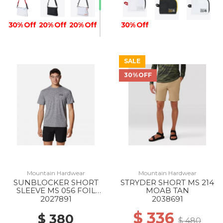
30% Off
20% Off
20% Off
30% Off
SALE
30%OFF
Mountain Hardwear
Mountain Hardwear
SUNBLOCKER SHORT
STRYDER SHORT MS 214
SLEEVE MS 056 FOIL
MOAB TAN
GREY
2027891
2038691
$ 336
$ 380
$ 480