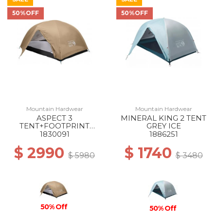
50%OFF
50%OFF
Mountain Hardwear
Mountain Hardwear
ASPECT 3
MINERAL KING 2 TENT
TENT+FOOTPRINT
GREY ICE
SANDSTORM
1830091
1886251
$ 2990
$ 1740
$ 5980
$ 3480
50% Off
50% Off