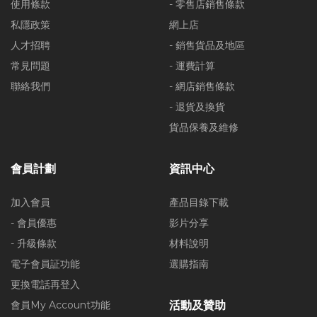
使用條款
- 零售店銷售條款
私隱政策
網上店
人才招聘
- 銷售貨品及地區
常見問題
- 運費計算
聯絡我們
- 網店銷售條款
- 退貨及換貨
貨品保養及維修
會員計劃
資訊中心
加入會員
產品目錄下載
- 會員優惠
影片分享
- 升級條款
材料說明
電子會員証功能
選購指南
更換電話再登入
會員My Account功能
活動及贊助