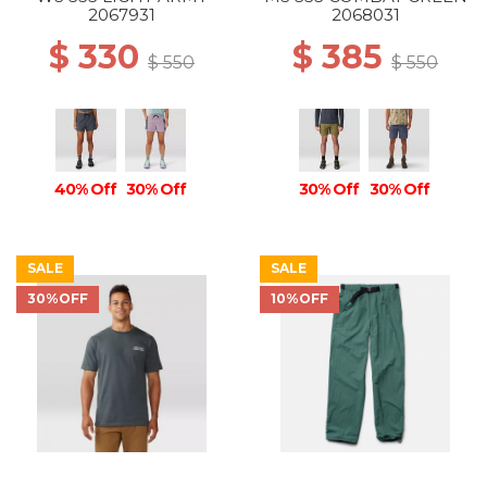
2067931
2068031
$ 330
$ 385
$ 550
$ 550
40% Off
30% Off
30% Off
30% Off
SALE
SALE
30%OFF
10%OFF