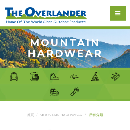
MOUNTAIN
HARDWEAR
首頁
MOUNTAIN HARDWEAR
所有分類