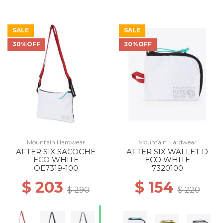
SALE
SALE
30%OFF
30%OFF
Mountain Hardwear
Mountain Hardwear
AFTER SIX SACOCHE
AFTER SIX WALLET D
ECO WHITE
ECO WHITE
OE7319-100
7320100
$ 203
$ 154
$ 290
$ 220