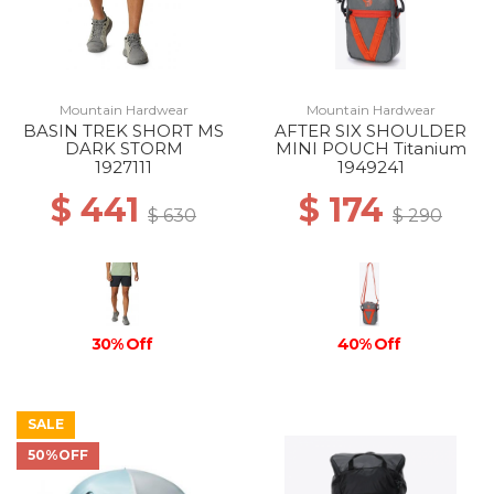
Mountain Hardwear
Mountain Hardwear
BASIN TREK SHORT MS
AFTER SIX SHOULDER
DARK STORM
MINI POUCH Titanium
1927111
1949241
$ 441
$ 174
$ 630
$ 290
30% Off
40% Off
SALE
50%OFF