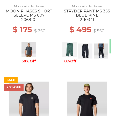
Mountain Hardwear
Mountain Hardwear
MOON PHASES SHORT
STRYDER PANT MS 355
SLEEVE MS 007
BLUE PINE
VOLCANIC
2068101
2110341
$ 175
$ 495
$ 250
$ 550
30% Off
10% Off
SALE
20%OFF