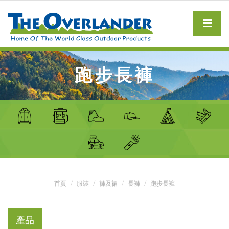
跑步長褲
首頁
服裝
褲及裙
長褲
跑步長褲
產品