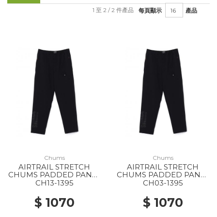
1 至 2 / 2 件產品
每頁顯示
產品
Chums
Chums
AIRTRAIL STRETCH
AIRTRAIL STRETCH
CHUMS PADDED PANTS
CHUMS PADDED PANTS
WS K001 BLACK
MS K001 BLACK
CH13-1395
CH03-1395
$ 1070
$ 1070