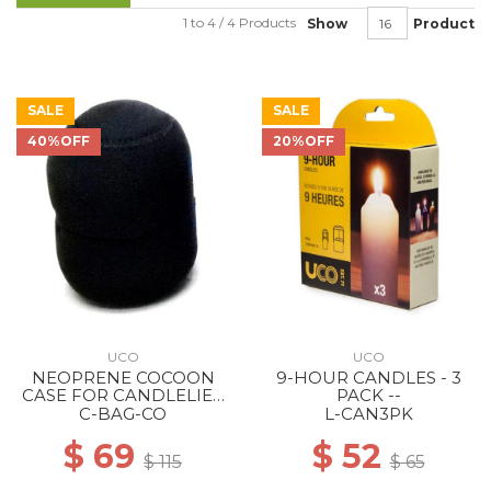
1 to 4 / 4 Products
Show
Product
SALE
SALE
40%OFF
20%OFF
UCO
UCO
NEOPRENE COCOON
9-HOUR CANDLES - 3
CASE FOR CANDLELIER
PACK --
--
C-BAG-CO
L-CAN3PK
$ 69
$ 52
$ 115
$ 65