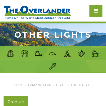
OTHER LIGHTS
HOME
CAMPING GEAR
LIGHTS
OTHER LIGHTS
Product