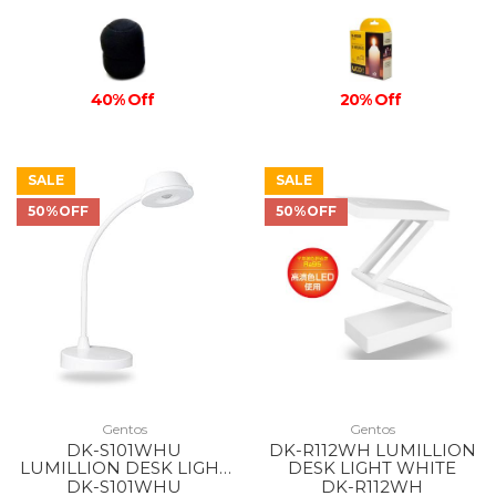
40% Off
20% Off
SALE
SALE
50%OFF
50%OFF
Gentos
Gentos
DK-S101WHU
DK-R112WH LUMILLION
LUMILLION DESK LIGHT
DESK LIGHT WHITE
WHITE
DK-S101WHU
DK-R112WH