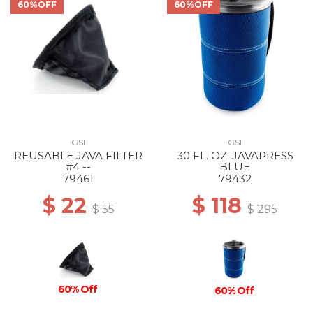
60%OFF
60%OFF
GSI
GSI
REUSABLE JAVA FILTER
30 FL. OZ. JAVAPRESS
#4 --
BLUE
79461
79432
$ 22
$ 118
$ 55
$ 295
60% Off
60% Off