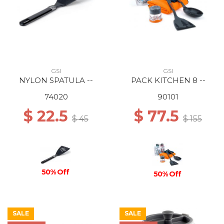
GSI
GSI
NYLON SPATULA --
PACK KITCHEN 8 --
74020
90101
$ 22.5
$ 77.5
$ 45
$ 155
50% Off
50% Off
SALE
SALE