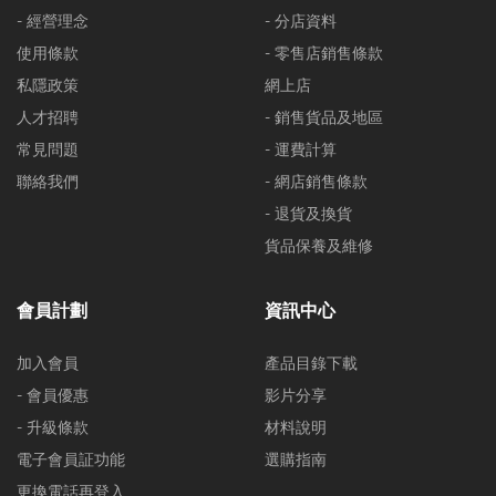
- 經營理念
- 分店資料
使用條款
- 零售店銷售條款
私隱政策
網上店
人才招聘
- 銷售貨品及地區
常見問題
- 運費計算
聯絡我們
- 網店銷售條款
- 退貨及換貨
貨品保養及維修
會員計劃
資訊中心
加入會員
產品目錄下載
- 會員優惠
影片分享
- 升級條款
材料說明
電子會員証功能
選購指南
更換電話再登入