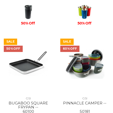
50% Off
50% Off
SALE
SALE
50%OFF
60%OFF
GSI
GSI
BUGABOO SQUARE
PINNACLE CAMPER --
FRYPAN --
60100
50181