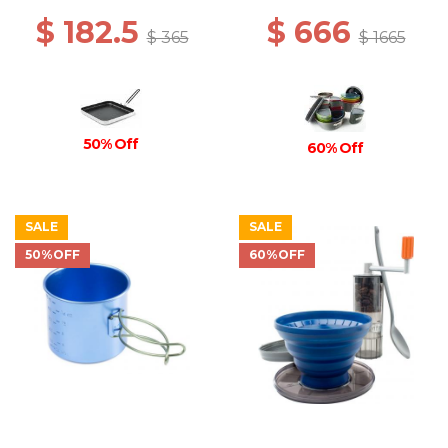
$ 182.5
$ 666
$ 365
$ 1665
50% Off
60% Off
SALE
SALE
50%OFF
60%OFF