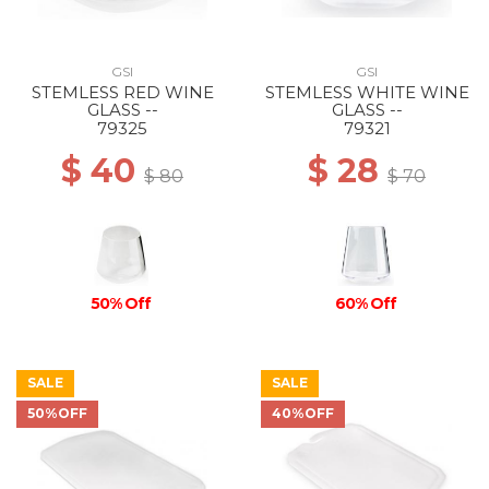
GSI
GSI
STEMLESS RED WINE
STEMLESS WHITE WINE
GLASS --
GLASS --
79325
79321
$ 40
$ 28
$ 80
$ 70
50% Off
60% Off
SALE
SALE
50%OFF
40%OFF