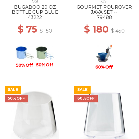
GSI
GSI
BUGABOO 20 OZ
GOURMET POUROVER
BOTTLE CUP BLUE
JAVA SET --
43222
79488
$ 75
$ 180
$ 150
$ 450
50% Off
50% Off
60% Off
SALE
SALE
50%OFF
60%OFF