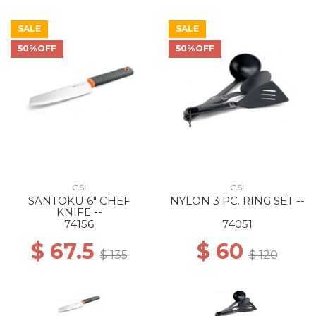
SALE
SALE
50%OFF
50%OFF
GSI
GSI
SANTOKU 6" CHEF
NYLON 3 PC. RING SET --
KNIFE --
74156
74051
$ 67.5
$ 60
$ 135
$ 120