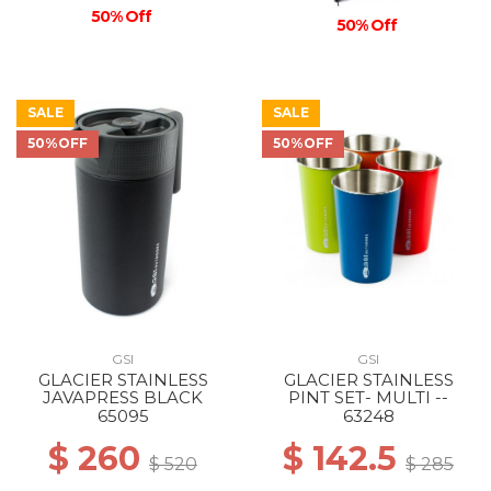
50% Off
50% Off
SALE
SALE
50%OFF
50%OFF
GSI
GSI
GLACIER STAINLESS
GLACIER STAINLESS
JAVAPRESS BLACK
PINT SET- MULTI --
65095
63248
$ 260
$ 142.5
$ 520
$ 285