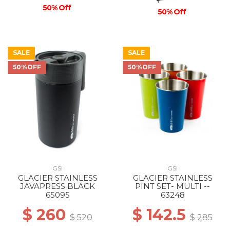
50% Off
50% Off
SALE
SALE
50%OFF
50%OFF
GSI
GSI
GLACIER STAINLESS
GLACIER STAINLESS
JAVAPRESS BLACK
PINT SET- MULTI --
65095
63248
$ 260
$ 142.5
$ 520
$ 285