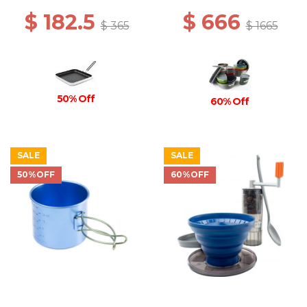
$ 182.5
$ 666
$ 365
$ 1665
50% Off
60% Off
SALE
SALE
50%OFF
60%OFF