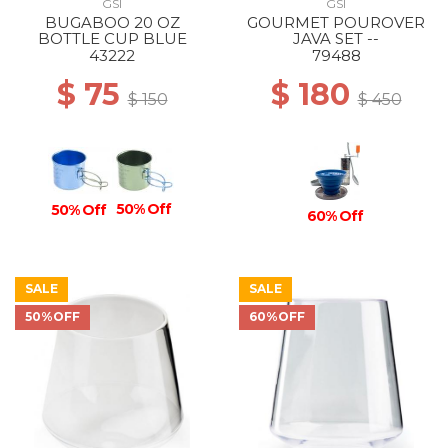
GSI
GSI
BUGABOO 20 OZ
GOURMET POUROVER
BOTTLE CUP BLUE
JAVA SET --
43222
79488
$ 75
$ 180
$ 150
$ 450
50% Off
50% Off
60% Off
SALE
SALE
50%OFF
60%OFF