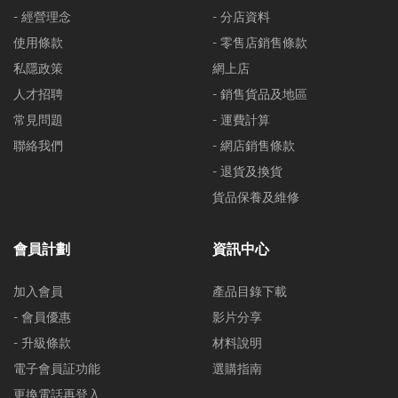
- 經營理念
- 分店資料
使用條款
- 零售店銷售條款
私隱政策
網上店
人才招聘
- 銷售貨品及地區
常見問題
- 運費計算
聯絡我們
- 網店銷售條款
- 退貨及換貨
貨品保養及維修
會員計劃
資訊中心
加入會員
產品目錄下載
- 會員優惠
影片分享
- 升級條款
材料說明
電子會員証功能
選購指南
更換電話再登入