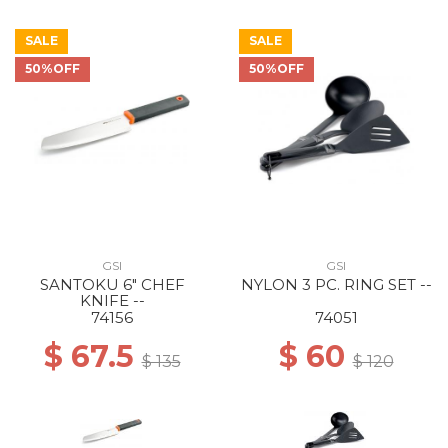
SALE
SALE
50%OFF
50%OFF
GSI
GSI
SANTOKU 6" CHEF
NYLON 3 PC. RING SET --
KNIFE --
74156
74051
$ 67.5
$ 60
$ 135
$ 120