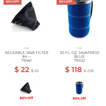
60%OFF
60%OFF
GSI
GSI
REUSABLE JAVA FILTER
30 FL. OZ. JAVAPRESS
#4 --
BLUE
79461
79432
$ 22
$ 118
$ 55
$ 295
60% Off
60% Off