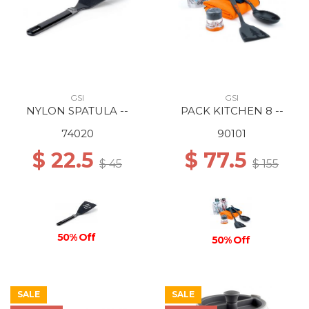
GSI
GSI
NYLON SPATULA --
PACK KITCHEN 8 --
74020
90101
$ 22.5
$ 77.5
$ 45
$ 155
50% Off
50% Off
SALE
SALE