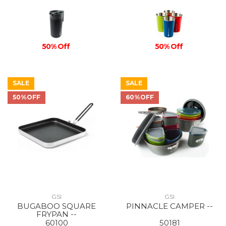
50% Off
50% Off
SALE
SALE
50%OFF
60%OFF
GSI
GSI
BUGABOO SQUARE
PINNACLE CAMPER --
FRYPAN --
60100
50181