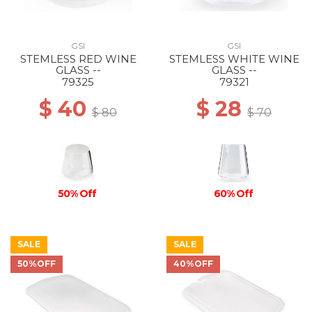
GSI
GSI
STEMLESS RED WINE
STEMLESS WHITE WINE
GLASS --
GLASS --
79325
79321
$ 40
$ 28
$ 80
$ 70
50% Off
60% Off
SALE
SALE
50%OFF
40%OFF