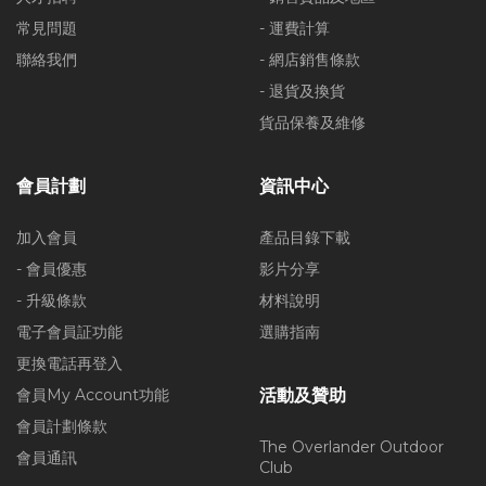
常見問題
- 運費計算
聯絡我們
- 網店銷售條款
- 退貨及換貨
貨品保養及維修
會員計劃
資訊中心
加入會員
產品目錄下載
- 會員優惠
影片分享
- 升級條款
材料說明
電子會員証功能
選購指南
更換電話再登入
會員My Account功能
活動及贊助
會員計劃條款
The Overlander Outdoor
會員通訊
Club