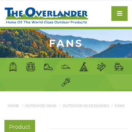
FANS
HOME
OUTDOOR GEAR
OUTDOOR ACCESSORIES
FANS
Product