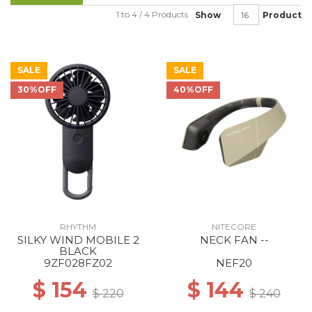
1 to 4 / 4 Products
Show
Product
SALE
SALE
30%OFF
40%OFF
RHYTHM
NITECORE
SILKY WIND MOBILE 2
NECK FAN --
BLACK
9ZF028FZ02
NEF20
$ 154
$ 144
$ 220
$ 240