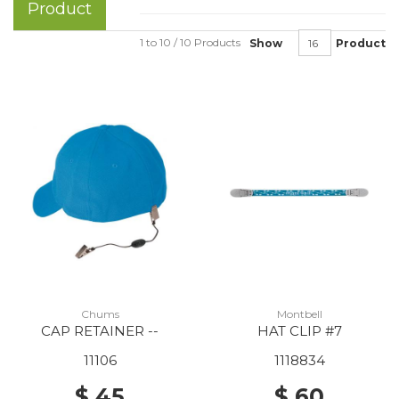
Product
1 to 10 / 10 Products
Show
Product
Chums
Montbell
CAP RETAINER --
HAT CLIP #7
11106
1118834
$ 45
$ 60