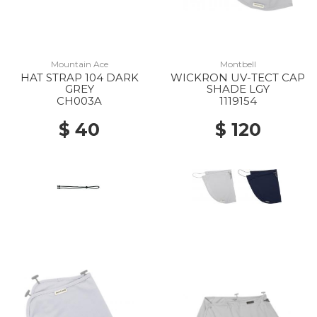
Mountain Ace
Montbell
HAT STRAP 104 DARK
WICKRON UV-TECT CAP
GREY
SHADE LGY
CH003A
1119154
$ 40
$ 120