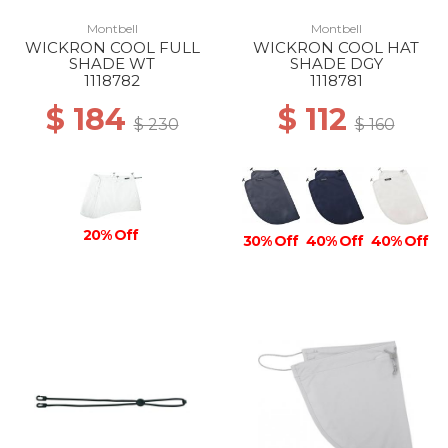
Montbell
Montbell
WICKRON COOL FULL
WICKRON COOL HAT
SHADE WT
SHADE DGY
1118782
1118781
$ 184
$ 112
$ 230
$ 160
20% Off
30% Off
40% Off
40% Off