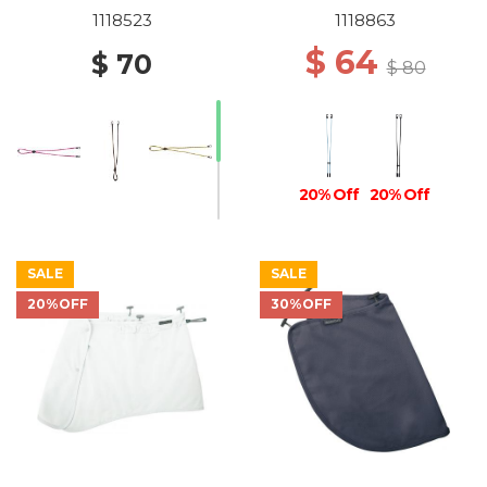
1118523
1118863
$ 64
$ 70
$ 80
20% Off
20% Off
SALE
SALE
20%OFF
30%OFF