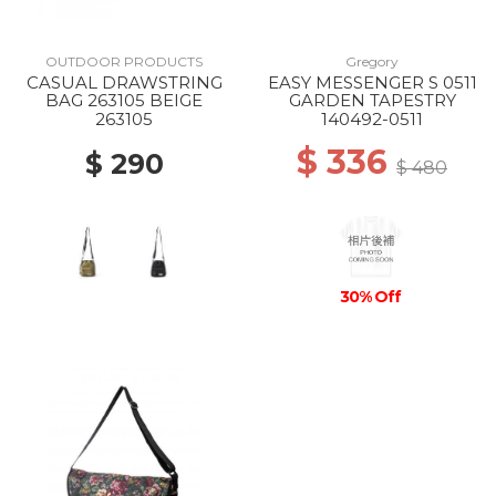
OUTDOOR PRODUCTS
Gregory
CASUAL DRAWSTRING
EASY MESSENGER S 0511
BAG 263105 BEIGE
GARDEN TAPESTRY
263105
140492-0511
$ 336
$ 290
$ 480
30% Off