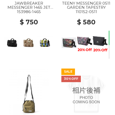
JAWBREAKER
TEENY MESSENGER 0511
MESSENGER 1465 JET
GARDEN TAPESTRY
BLACK
153986-1465
110152-0511
$ 750
$ 580
20% Off
20% Off
SALE
60% Off
30%OFF