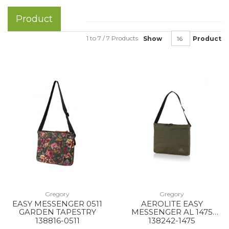
Product
1 to 7 / 7 Products
Show
Product
Gregory
Gregory
EASY MESSENGER 0511
AEROLITE EASY
GARDEN TAPESTRY
MESSENGER AL 1475
KHAKI
138816-0511
138242-1475