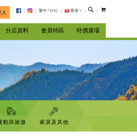
搜
繁中
/
ENG
香港
登入
尋
分店資料
會員特區
特價廣場
運動與旅遊
家居及其他