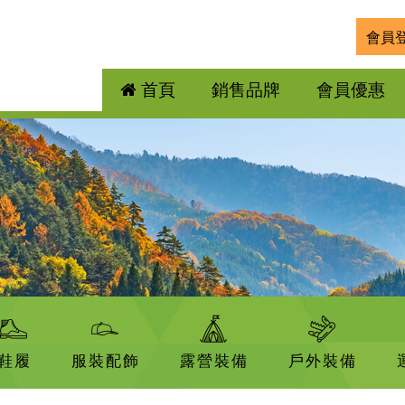
會員
首頁
銷售品牌
會員優惠
鞋履
服裝配飾
露營裝備
戶外裝備