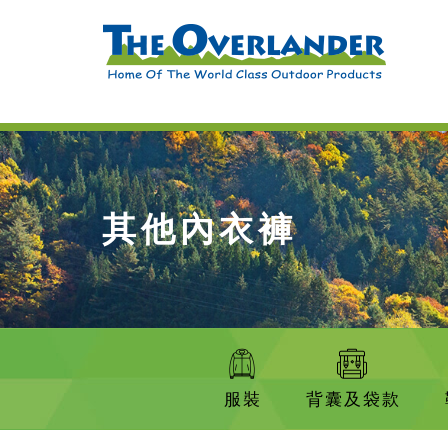
其他內衣褲
服裝
背囊及袋款