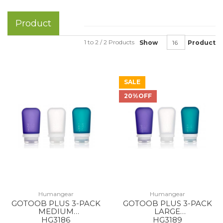
Product
1 to 2 / 2 Products
Show
Product
SALE
20%OFF
Humangear
Humangear
GOTOOB PLUS 3-PACK
GOTOOB PLUS 3-PACK
MEDIUM
LARGE
CLEAR/PURPLE/TEAL
CLEAR/PURPLE/TEAL
HG3186
HG3189