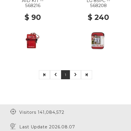
AID KIT --
LG 85PC --
568216
568208
$ 90
$ 240
1
Visitors 141,084,572
Last Update 2026.08.07