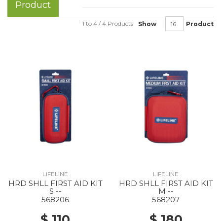
Product
1 to 4 / 4 Products
Show
Product
LIFELINE
LIFELINE
HRD SHLL FIRST AID KIT
HRD SHLL FIRST AID KIT
S --
M --
568206
568207
$ 110
$ 180