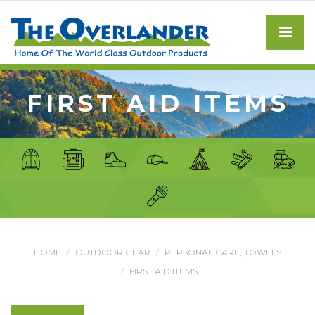
FIRST AID ITEMS
HOME
OUTDOOR GEAR
PERSONAL CARE, TOWELS
FIRST AID ITEMS