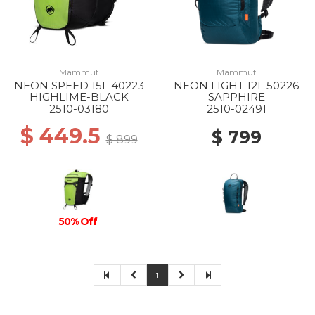
Mammut
Mammut
NEON SPEED 15L 40223
NEON LIGHT 12L 50226
HIGHLIME-BLACK
SAPPHIRE
2510-03180
2510-02491
$ 449.5
$ 799
$ 899
50% Off
1