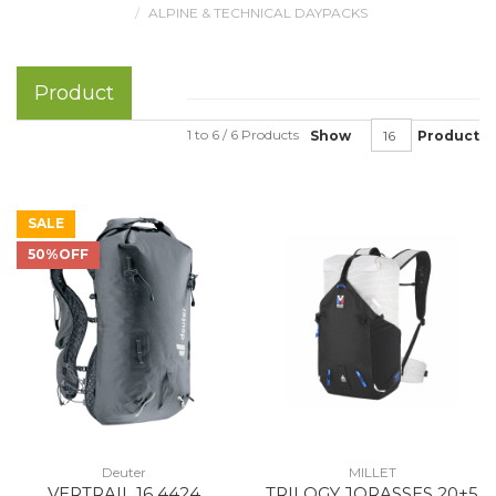
ALPINE & TECHNICAL DAYPACKS
Product
1 to 6 / 6 Products
Show
Product
SALE
50%OFF
Deuter
MILLET
VERTRAIL 16 4424
TRILOGY JORASSES 20+5