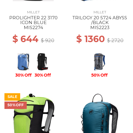
MILLET
MILLET
PROLIGHTER 22 3170
TRILOGY 20 5724 ABYSS
ICON BLUE
/BLACK
MIS2274
MIS2223
$ 644
$ 1360
$ 920
$ 2720
30% Off
30% Off
50% Off
SALE
50%OFF