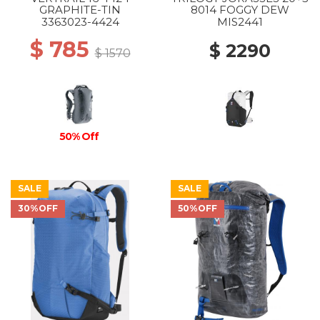
GRAPHITE-TIN
8014 FOGGY DEW
3363023-4424
MIS2441
$ 785
$ 2290
$ 1570
50% Off
SALE
SALE
30%OFF
50%OFF