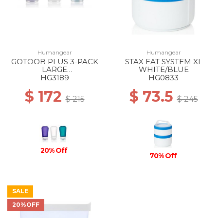
Humangear
Humangear
GOTOOB PLUS 3-PACK
STAX EAT SYSTEM XL
LARGE
WHITE/BLUE
CLEAR/PURPLE/TEAL
HG3189
HG0833
$ 172
$ 73.5
$ 215
$ 245
20% Off
70% Off
SALE
20%OFF