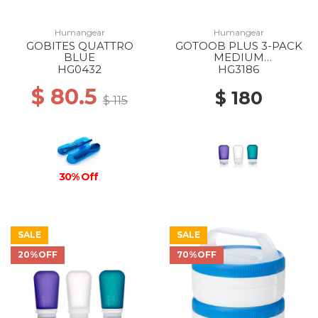
Humangear
Humangear
GOBITES QUATTRO
GOTOOB PLUS 3-PACK
BLUE
MEDIUM
CLEAR/PURPLE/TEAL
HG0432
HG3186
$ 80.5
$ 180
$ 115
30% Off
SALE
SALE
20%OFF
70%OFF