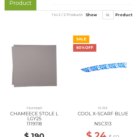
Product
1 to 2 / 2 Products
Show
Product
SALE
60%OFF
Montbell
N-Rit
CHAMEECE STOLE L
COOL X-SCARF BLUE
LGY25
1119118
NSC313
$ 24
$ 190