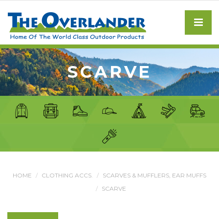
SCARVE
HOME
CLOTHING ACCS.
SCARVES & MUFFLERS, EAR MUFFS
SCARVE