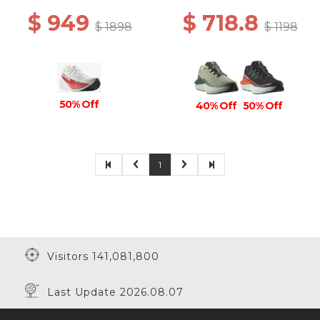
RISK RED
$ 949
$ 718.8
$ 1898
$ 1198
50% Off
40% Off
50% Off
1
Visitors 141,081,800
Last Update 2026.08.07