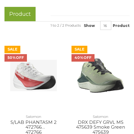
Product
1 to 2 / 2 Products
Show
Product
SALE
SALE
50%OFF
40%OFF
Salomon
Salomon
S/LAB PHANTASM 2
DRX DEFY GRVL MS
472766
475639 Smoke Green
WHITE/WHITE/HIGH
472766
475639