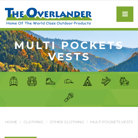
MULTI POCKETS
VESTS
HOME
CLOTHING
OTHER CLOTHING
MULTI POCKETS VESTS