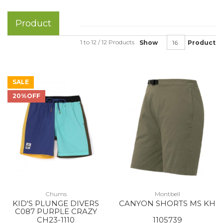
Product
1 to 12 / 12 Products
Show
Product
SALE
20%OFF
Chums
Montbell
KID'S PLUNGE DIVERS
CANYON SHORTS MS KH
C087 PURPLE CRAZY
CH23-1110
1105739