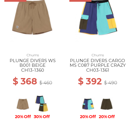
Chums
Chums
PLUNGE DIVERS WS
PLUNGE DIVERS CARGO
B001 BEIGE
MS C087 PURPLE CRAZY
CH13-1360
CH03-1361
$ 368
$ 392
$ 460
$ 490
20% Off
30% Off
20% Off
20% Off