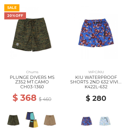
SALE
20%OFF
Chums
WPC/KIU
PLUNGE DIVERS MS
KIU WATERPROOF
Z352 MT.CAMO
SHORTS 2ND 632 VIVID
FLOWER
CH03-1360
K422L-632
$ 368
$ 280
$ 460