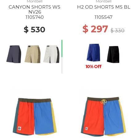
Montbell
Montbell
CANYON SHORTS WS
H2 OD SHORTS MS BL
NV26
1105740
1105547
$ 297
$ 530
$ 330
10% Off