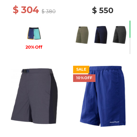
$ 304
$ 550
$ 380
20% Off
SALE
10%OFF