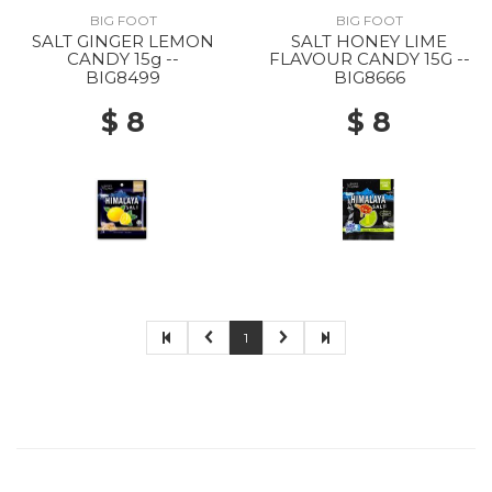
BIG FOOT
BIG FOOT
SALT GINGER LEMON
SALT HONEY LIME
CANDY 15g --
FLAVOUR CANDY 15G --
BIG8499
BIG8666
$ 8
$ 8
1