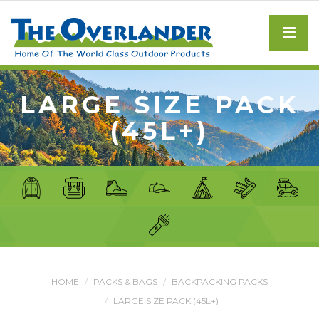
LARGE SIZE PACK
(45L+)
HOME
PACKS & BAGS
BACKPACKING PACKS
LARGE SIZE PACK (45L+)