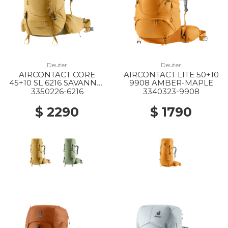
Deuter
Deuter
AIRCONTACT CORE
AIRCONTACT LITE 50+10
45+10 SL 6216 SAVANNA-
9908 AMBER-MAPLE
NORI
3350226-6216
3340323-9908
$ 2290
$ 1790