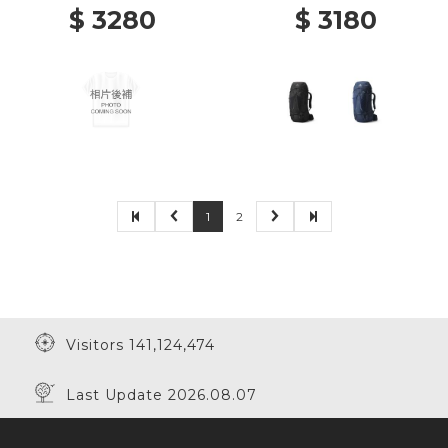
$ 3280
$ 3180
1
2
Visitors 141,124,474
Last Update 2026.08.07