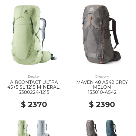
Deuter
Gregory
AIRCONTACT ULTRA
MAVEN 48 A542 GREY
45+5 SL 1215 MINERAL-
MELON
IVY
3380224-1215
153010-A542
$ 2370
$ 2390