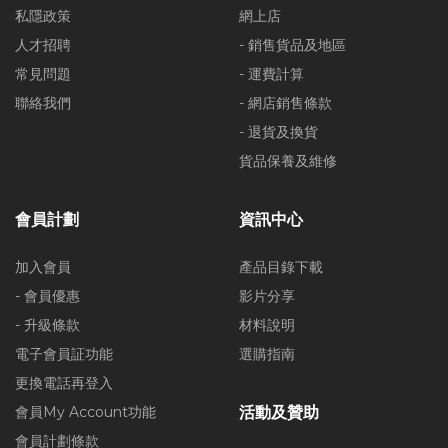
私隱政策
網上店
人才招聘
- 銷售貨品及地區
常見問題
- 運費計算
聯絡我們
- 網店銷售條款
- 退貨及換貨
貨品保養及維修
會員計劃
資訊中心
加入會員
產品目錄下載
- 會員優惠
影片分享
- 升級條款
材料說明
電子會員証功能
選購指南
更換電話再登入
會員My Account功能
活動及贊助
會員計劃條款