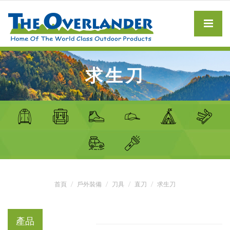
求生刀
首頁
戶外裝備
刀具
直刀
求生刀
產品