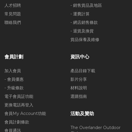
人才招聘
- 銷售貨品及地區
常見問題
- 運費計算
聯絡我們
- 網店銷售條款
- 退貨及換貨
貨品保養及維修
會員計劃
資訊中心
加入會員
產品目錄下載
- 會員優惠
影片分享
- 升級條款
材料說明
電子會員証功能
選購指南
更換電話再登入
會員My Account功能
活動及贊助
會員計劃條款
The Overlander Outdoor
會員通訊