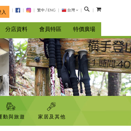
搜
繁中
/
ENG
台灣
登入
尋
分店資料
會員特區
特價廣場
運動與旅遊
家居及其他