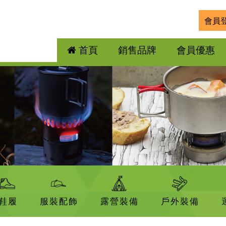
會員
首頁
銷售品牌
會員優惠
鞋履
服裝配飾
露營裝備
戶外裝備