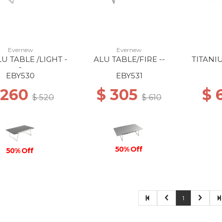
Evernew
Evernew
U TABLE /LIGHT -
ALU TABLE/FIRE --
TITANI
-
EBY530
EBY531
 260
$ 305
$ 
$ 520
$ 610
50% Off
50% Off
1