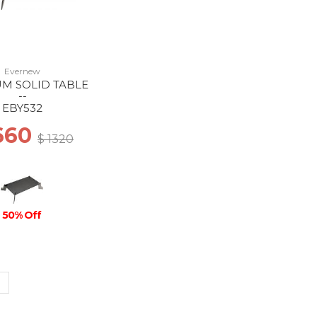
Evernew
UM SOLID TABLE
--
EBY532
660
$ 1320
50% Off