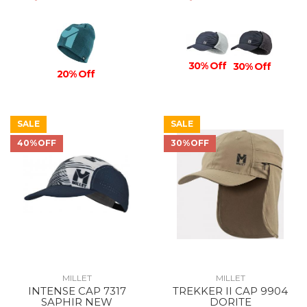
30% Off
30% Off
20% Off
SALE
SALE
40%OFF
30%OFF
MILLET
MILLET
INTENSE CAP 7317
TREKKER II CAP 9904
SAPHIR NEW
DORITE