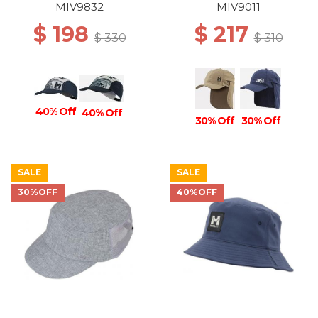
MIV9832
MIV9011
$ 198
$ 217
$ 330
$ 310
40% Off
40% Off
30% Off
30% Off
SALE
SALE
30%OFF
40%OFF