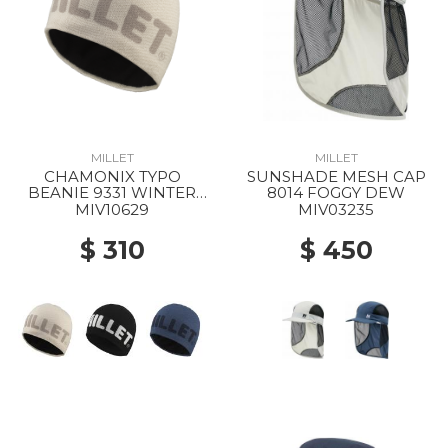
MILLET
MILLET
CHAMONIX TYPO
SUNSHADE MESH CAP
BEANIE 9331 WINTER
8014 FOGGY DEW
HAZE
MIV10629
MIV03235
$ 310
$ 450