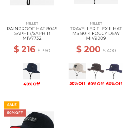
MILLET
MILLET
RAINPROOF HAT 8045
TRAVELLER FLEX II HAT
SAPHIR/SAPHIR
MS 8014 FOGGY DEW
MIV7732
MIV9009
$ 216
$ 200
$ 360
$ 400
50% Off
60% Off
60% Off
40% Off
SALE
50%OFF