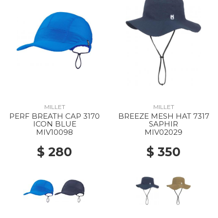
MILLET
MILLET
PERF BREATH CAP 3170
BREEZE MESH HAT 7317
ICON BLUE
SAPHIR
MIV10098
MIV02029
$ 280
$ 350