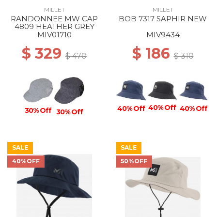
MILLET
MILLET
RANDONNEE MW CAP
BOB 7317 SAPHIR NEW
4809 HEATHER GREY
MIV01710
MIV9434
$ 329
$ 186
$ 470
$ 310
40% Off
40% Off
40% Off
30% Off
30% Off
SALE
SALE
40%OFF
50%OFF