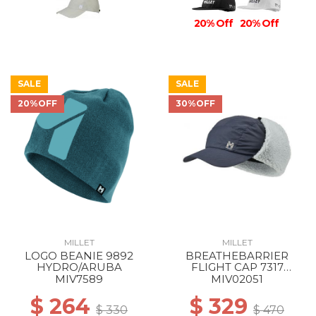
20% Off
20% Off
SALE
SALE
20%OFF
30%OFF
MILLET
MILLET
LOGO BEANIE 9892
BREATHEBARRIER
HYDRO/ARUBA
FLIGHT CAP 7317
SAPHIR
MIV7589
MIV02051
$ 264
$ 329
$ 330
$ 470