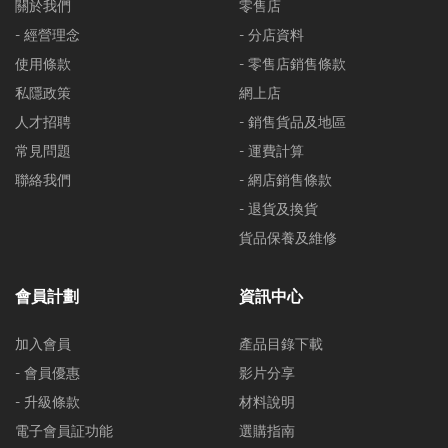
關於我們
零售店
- 經營理念
- 分店資料
使用條款
- 零售店銷售條款
私隱政策
網上店
人才招聘
- 銷售貨品及地區
常見問題
- 運費計算
聯絡我們
- 網店銷售條款
- 退貨及換貨
貨品保養及維修
會員計劃
資訊中心
加入會員
產品目錄下載
- 會員優惠
影片分享
- 升級條款
材料說明
電子會員証功能
選購指南