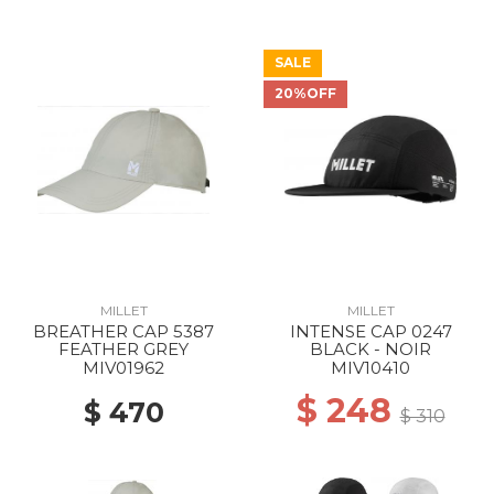
SALE
20%OFF
MILLET
MILLET
BREATHER CAP 5387
INTENSE CAP 0247
FEATHER GREY
BLACK - NOIR
MIV01962
MIV10410
$ 248
$ 470
$ 310