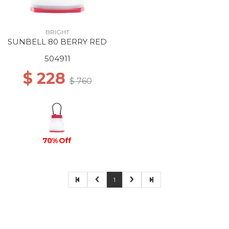
BRIGHT
SUNBELL 80 BERRY RED
504911
$ 228
$ 760
70% Off
1