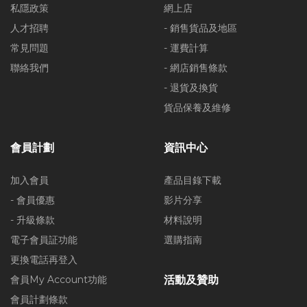
私隱政策
網上店
人才招聘
- 銷售貨品及地區
常見問題
- 運費計算
聯絡我們
- 網店銷售條款
- 退貨及換貨
貨品保養及維修
會員計劃
資訊中心
加入會員
產品目錄下載
- 會員優惠
影片分享
- 升級條款
材料說明
電子會員証功能
選購指南
更換電話再登入
會員My Account功能
活動及贊助
會員計劃條款