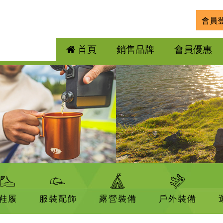
會員
首頁
銷售品牌
會員優惠
鞋履
服裝配飾
露營裝備
戶外裝備