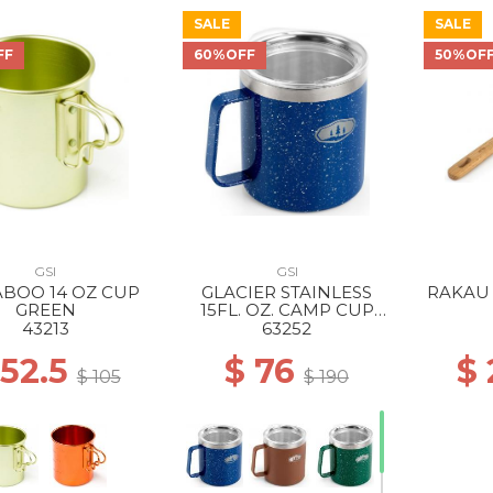
SALE
SALE
FF
60%OFF
50%OF
GSI
GSI
BOO 14 OZ CUP
GLACIER STAINLESS
RAKAU 
GREEN
15FL. OZ. CAMP CUP
BLUE
43213
63252
 52.5
$ 76
$ 
$ 105
$ 190