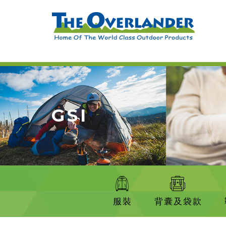
GSI
服裝
背囊及袋款