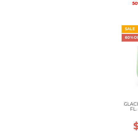
50
SALE
60%O
GLACI
FL
P