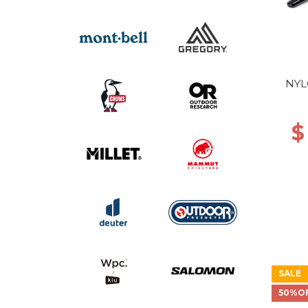
NYL
$
SALE
50%O