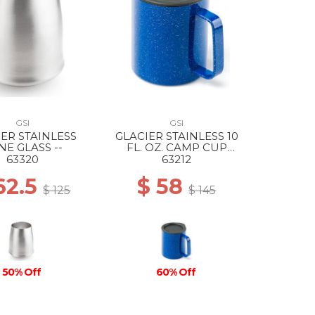
GSI
GSI
IER STAINLESS
GLACIER STAINLESS 10
NE GLASS --
FL. OZ. CAMP CUP
BLUE SPECKLE
63320
63212
62.5
$ 58
$ 125
$ 145
50% Off
60% Off