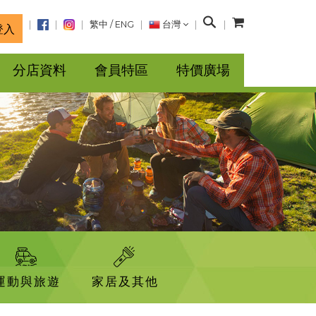
搜
繁中
/
ENG
台灣
登入
尋
分店資料
會員特區
特價廣場
運動與旅遊
家居及其他