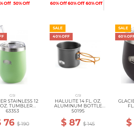
60% Off
% Off
50% Off
60% Off
60% Off
SALE
SALE
50% Off
FF
40%OFF
60%OF
GSI
GSI
ER STAINLESS 12
HALULITE 14 FL. OZ.
GLACI
. OZ. TUMBLER
ALUMINUM BOTTLE
FL
EPPERMINT
CUP --
63353
50195
$ 76
$ 87
$
$ 190
$ 145