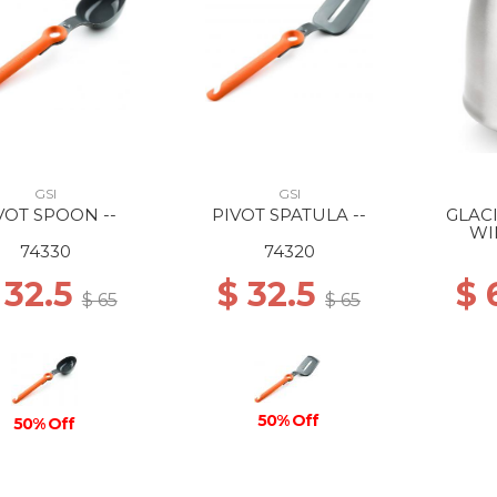
GSI
GSI
VOT SPOON --
PIVOT SPATULA --
GLAC
WI
74330
74320
 32.5
$ 32.5
$ 
$ 65
$ 65
50% Off
50% Off