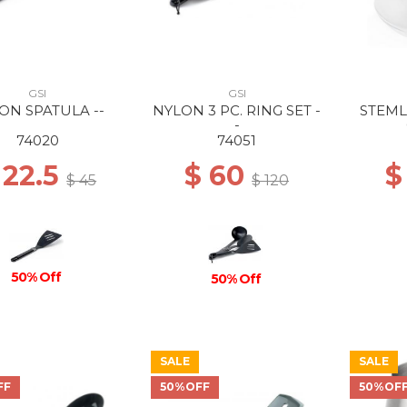
GSI
GSI
ON SPATULA --
NYLON 3 PC. RING SET -
STEML
-
74020
74051
 22.5
$ 60
$
$ 45
$ 120
50% Off
50% Off
SALE
SALE
FF
50%OFF
50%OF