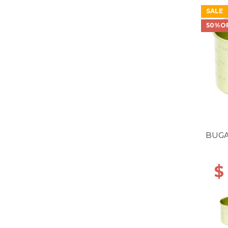
SALE
50%O
BUGA
$