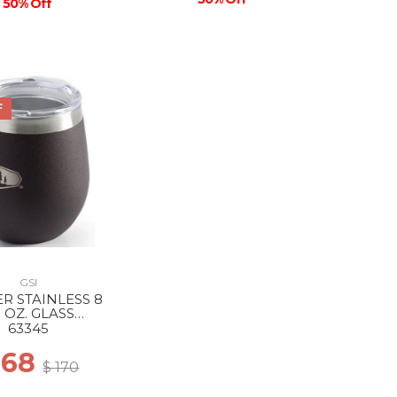
50% Off
F
GSI
ER STAINLESS 8
. OZ. GLASS
ESPRESSO
63345
 68
$ 170