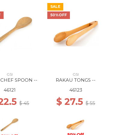
SALE
F
50%OFF
GSI
GSI
CHEF SPOON --
RAKAU TONGS --
46121
46123
22.5
$ 27.5
$ 45
$ 55
50% Off