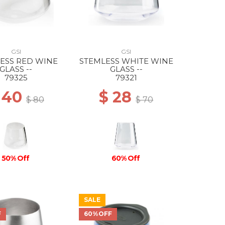
GSI
GSI
ESS RED WINE
STEMLESS WHITE WINE
GLASS --
GLASS --
79325
79321
 40
$ 28
$ 80
$ 70
50% Off
60% Off
SALE
F
60%OFF