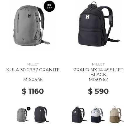
MILLET
MILLET
KULA 30 2987 GRANITE
PRALO NX 14 4581 JET
BLACK
MIS0545
MIS0762
$ 1160
$ 590