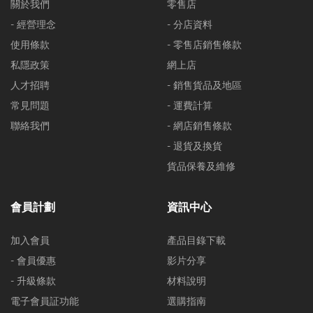
關於我們
零售店
- 經營理念
- 分店資料
使用條款
- 零售店銷售條款
私隱政策
網上店
人才招聘
- 銷售貨品及地區
常見問題
- 運費計算
聯絡我們
- 網店銷售條款
- 退貨及換貨
貨品保養及維修
會員計劃
資訊中心
加入會員
產品目錄下載
- 會員優惠
影片分享
- 升級條款
材料說明
電子會員証功能
選購指南