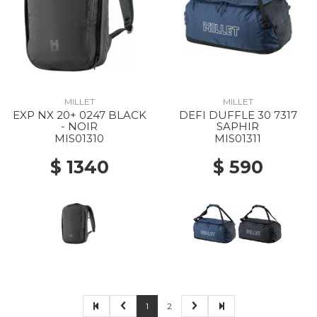
MILLET
MILLET
EXP NX 20+ 0247 BLACK
DEFI DUFFLE 30 7317
- NOIR
SAPHIR
MIS01310
MIS01311
$ 1340
$ 590
1
2