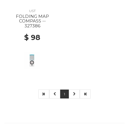
UST
FOLDING MAP
COMPASS --
327386
$ 98
1