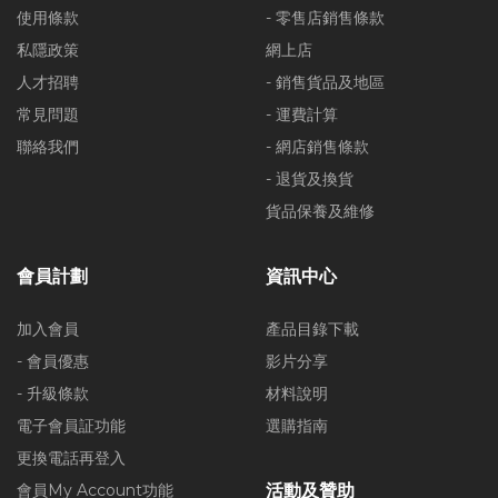
使用條款
- 零售店銷售條款
私隱政策
網上店
人才招聘
- 銷售貨品及地區
常見問題
- 運費計算
聯絡我們
- 網店銷售條款
- 退貨及換貨
貨品保養及維修
會員計劃
資訊中心
加入會員
產品目錄下載
- 會員優惠
影片分享
- 升級條款
材料說明
電子會員証功能
選購指南
更換電話再登入
會員My Account功能
活動及贊助