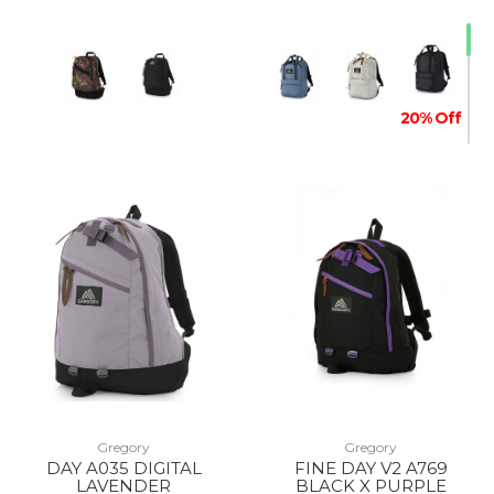
20% Off
30% Off
20% Off
Gregory
Gregory
DAY A035 DIGITAL
FINE DAY V2 A769
LAVENDER
BLACK X PURPLE