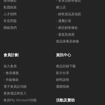
使用條款
- 零售店銷售條款
私隱政策
網上店
人才招聘
- 銷售貨品及地區
常見問題
- 運費計算
聯絡我們
- 網店銷售條款
- 退貨及換貨
貨品保養及維修
會員計劃
資訊中心
加入會員
產品目錄下載
- 會員優惠
影片分享
- 升級條款
材料說明
電子會員証功能
選購指南
更換電話再登入
會員My Account功能
活動及贊助