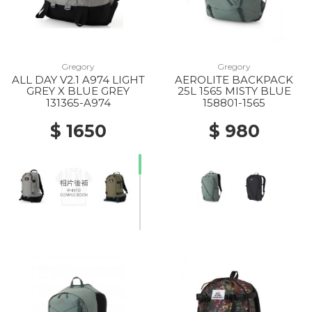
Gregory
Gregory
ALL DAY V2.1 A974 LIGHT
AEROLITE BACKPACK
GREY X BLUE GREY
25L 1565 MISTY BLUE
131365-A974
158801-1565
$ 1650
$ 980