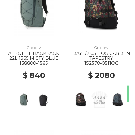
10% Off
20% Off
Gregory
Gregory
AEROLITE BACKPACK
DAY 1/2 0511 OG GARDEN
20% Off
22L 1565 MISTY BLUE
TAPESTRY
158800-1565
152578-0511OG
$ 840
$ 2080
30% Off
50% Off
20% Off