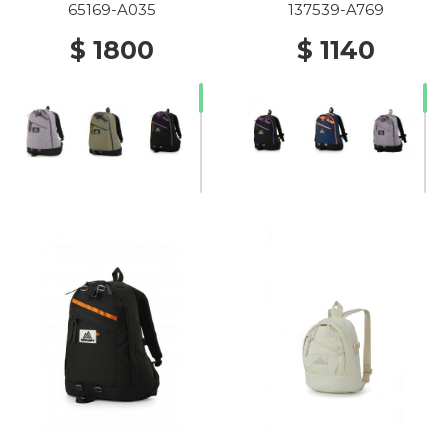
65169-A035
137539-A769
$ 1800
$ 1140
20% Off
20% Off