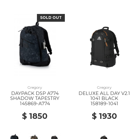
SOLD OUT
Gregory
Gregory
DAYPACK DSP A774
DELUXE ALL DAY V2.1
SHADOW TAPESTRY
1041 BLACK
145869-A774
158189-1041
$ 1850
$ 1930