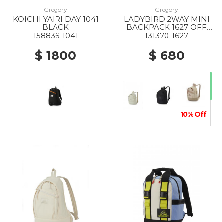
Gregory
Gregory
KOICHI YAIRI DAY 1041
LADYBIRD 2WAY MINI
20% Off
20% Off
20% Off
30% Off
BLACK
BACKPACK 1627 OFF
WHITE
158836-1041
131370-1627
$ 1800
$ 680
20% Off
20% Off
30% Off
10% Off
30% Off
40% Off
50% Off
30% Off
40% Off
50% Off