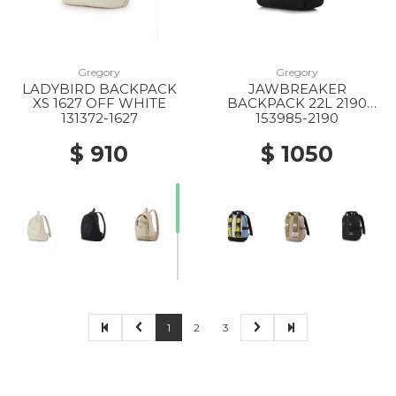
Gregory
Gregory
LADYBIRD BACKPACK
JAWBREAKER
XS 1627 OFF WHITE
BACKPACK 22L 2190
CORNFLOWER
131372-1627
153985-2190
$ 910
$ 1050
30% Off
1
2
3