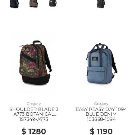
Gregory
Gregory
SHOULDER BLADE 3
EASY PEASY DAY 1094
A773 BOTANICAL
BLUE DENIM
TAPESTRY
157349-A773
103868-1094
$ 1280
$ 1190