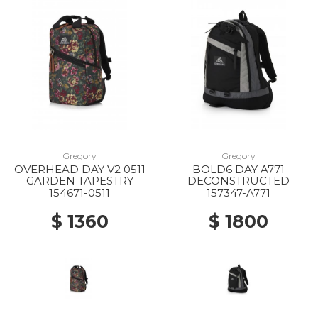
Gregory
Gregory
OVERHEAD DAY V2 0511
BOLD6 DAY A771
GARDEN TAPESTRY
DECONSTRUCTED
154671-0511
157347-A771
$ 1360
$ 1800