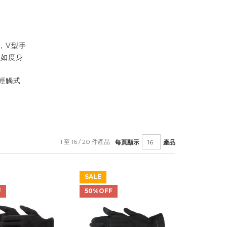
計，V型手
有如度身
用
合輕觸式
1 至 16 / 20 件產品
每頁顯示
產品
SALE
F
50%OFF