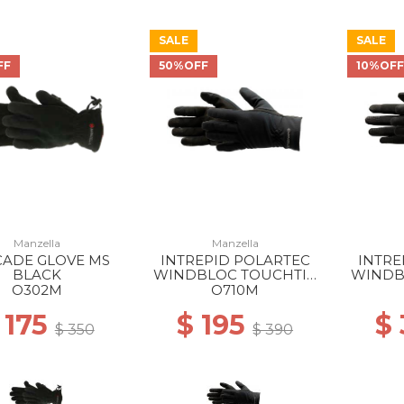
SALE
SALE
FF
50%OFF
10%OF
Manzella
Manzella
CADE GLOVE MS
INTREPID POLARTEC
INTRE
BLACK
WINDBLOC TOUCHTIP
WINDB
GLOVE MS BLACK
GLO
O302M
O710M
 175
$ 195
$
$ 350
$ 390