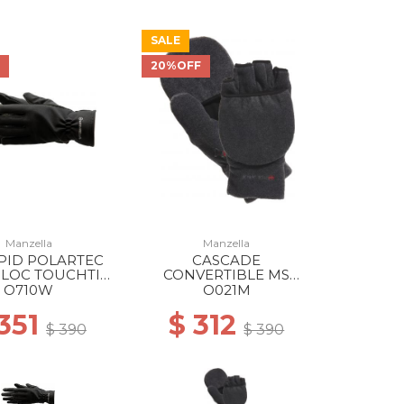
SALE
F
20%OFF
Manzella
Manzella
PID POLARTEC
CASCADE
LOC TOUCHTIP
CONVERTIBLE MS
VE WS BLACK
BLACK
O710W
O021M
 351
$ 312
$ 390
$ 390