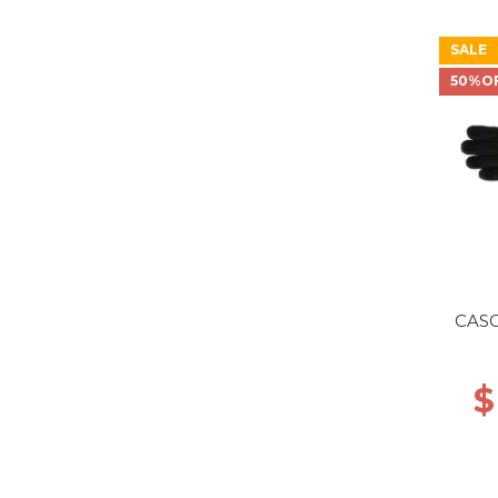
SALE
50%O
CAS
$