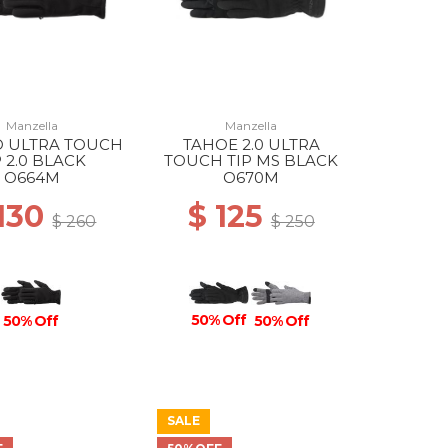
Manzella
Manzella
D ULTRA TOUCH
TAHOE 2.0 ULTRA
P 2.0 BLACK
TOUCH TIP MS BLACK
O664M
O670M
 130
$ 125
$ 260
$ 250
50% Off
50% Off
50% Off
SALE