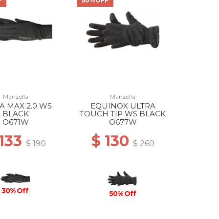
F
50%OFF
Manzella
Manzella
A MAX 2.0 WS
EQUINOX ULTRA
BLACK
TOUCH TIP WS BLACK
O671W
O677W
 133
$ 130
$ 190
$ 260
30% Off
50% Off