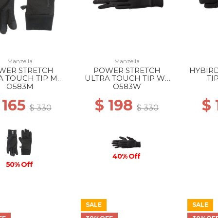
Manzella
Manzella
WER STRETCH
POWER STRETCH
HYBIR
A TOUCH TIP MS
ULTRA TOUCH TIP WS
TI
BLACK
JET
O583M
O583W
 165
$ 198
$
$ 330
$ 330
40% Off
50% Off
SALE
SALE