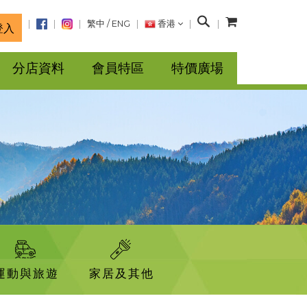
搜
繁中
/
ENG
香港
登入
尋
分店資料
會員特區
特價廣場
運動與旅遊
家居及其他