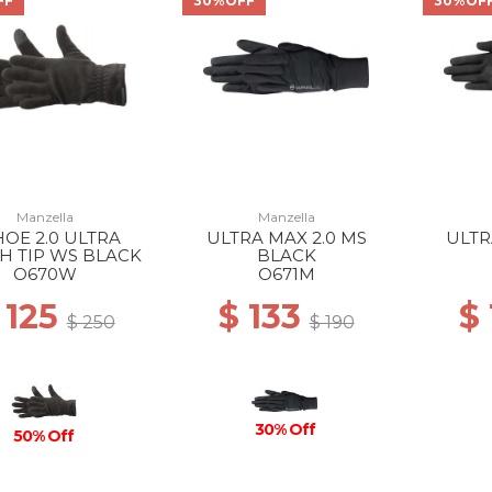
FF
30%OFF
30%OF
Manzella
Manzella
HOE 2.0 ULTRA
ULTRA MAX 2.0 MS
ULTR
H TIP WS BLACK
BLACK
O670W
O671M
 125
$ 133
$
$ 250
$ 190
30% Off
50% Off