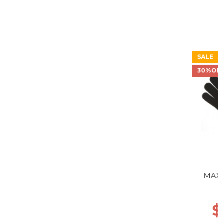
SALE
30%O
MAX