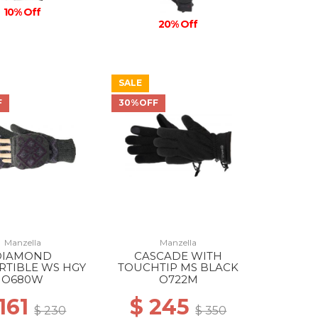
10% Off
20% Off
SALE
F
30%OFF
Manzella
Manzella
DIAMOND
CASCADE WITH
RTIBLE WS HGY
TOUCHTIP MS BLACK
O680W
O722M
 161
$ 245
$ 230
$ 350