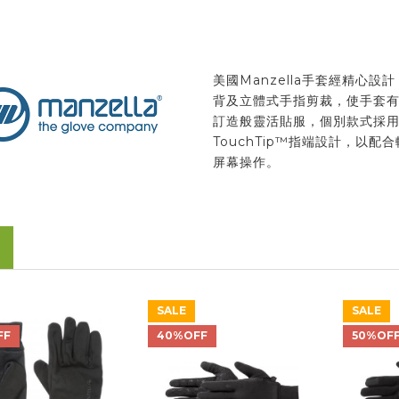
美國Manzella手套經精心設
背及立體式手指剪裁，使手套
訂造般靈活貼服，個別款式採
TouchTip™指端設計，以配
屏幕操作。
SALE
SALE
FF
40%OFF
50%OF