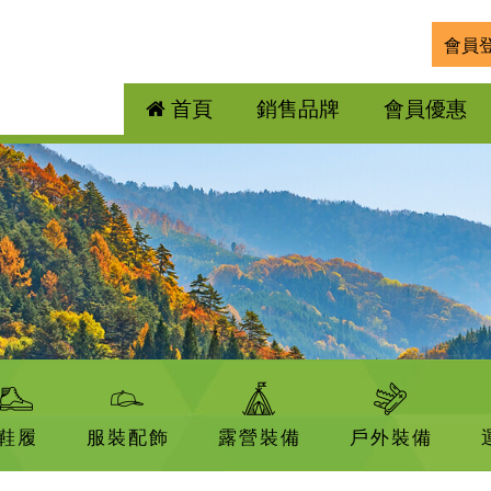
會員
首頁
銷售品牌
會員優惠
鞋履
服裝配飾
露營裝備
戶外裝備