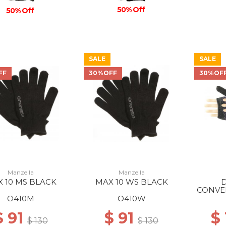
50% Off
50% Off
SALE
SALE
FF
30%OFF
30%OF
Manzella
Manzella
 10 MS BLACK
MAX 10 WS BLACK
CONVE
O410M
O410W
$ 91
$ 91
$
$ 130
$ 130