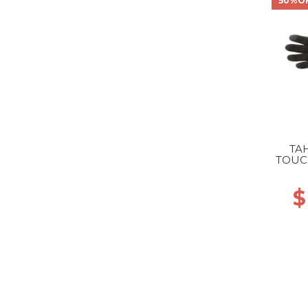
50%O
TA
TOUC
$