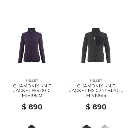
MILLET
MILLET
CHAMONIX KNIT
CHAMONIX KNIT
JACKET WS 0010
JACKET MS 0247 BLACK
PURPLE VELVET / BLACK
- NOIR
MIV10623
MIV10618
$ 890
$ 890