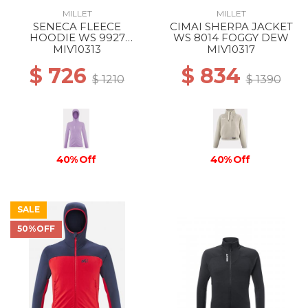
MILLET
MILLET
SENECA FLEECE
CIMAI SHERPA JACKET
HOODIE WS 9927
WS 8014 FOGGY DEW
VIBRANT VIOLET
MIV10313
MIV10317
$ 726
$ 834
$ 1210
$ 1390
40% Off
40% Off
SALE
50%OFF