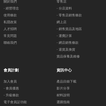
關於我們
零售店
- 經營理念
- 分店資料
使用條款
- 零售店銷售條款
私隱政策
網上店
人才招聘
- 銷售貨品及地區
常見問題
- 運費計算
聯絡我們
- 網店銷售條款
- 退貨及換貨
貨品保養及維修
會員計劃
資訊中心
加入會員
產品目錄下載
- 會員優惠
影片分享
- 升級條款
材料說明
電子會員証功能
選購指南