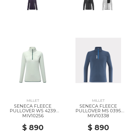
MILLET
MILLET
SENECA FLEECE
SENECA FLEECE
PULLOVER WS 4239
PULLOVER MS 0395
SEAWEED
DARK DENIM
MIV10256
MIV10338
$ 890
$ 890