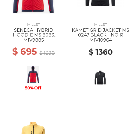
MILLET
MILLET
SENECA HYBRID
KAMET GRID JACKET MS
HOODIE MS 8083
0247 BLACK - NOIR
ROUGE/SAPHIR
MIV9885
MIV10964
$ 695
$ 1360
$ 1390
50% Off