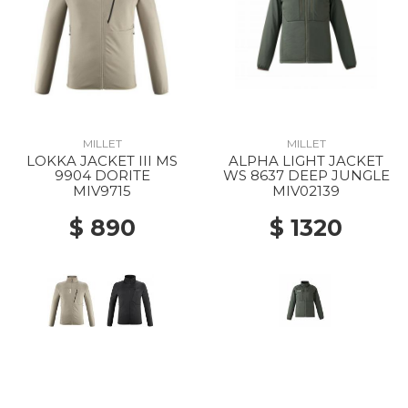
MILLET
MILLET
LOKKA JACKET III MS
ALPHA LIGHT JACKET
9904 DORITE
WS 8637 DEEP JUNGLE
MIV9715
MIV02139
$ 890
$ 1320