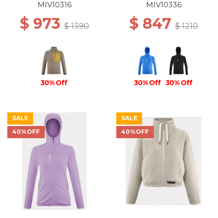
BLUE
MIV10316
MIV10336
$ 973
$ 847
$ 1390
$ 1210
30% Off
30% Off
30% Off
SALE
SALE
40%OFF
40%OFF