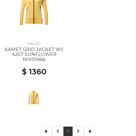
MILLET
KAMET GRID JACKET WS
4207 SUNFLOWER
MIV10966
$ 1360
1