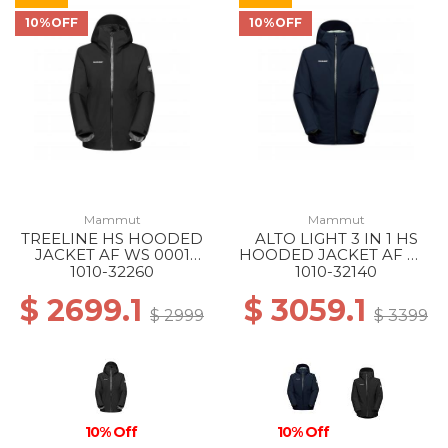
10%OFF
10%OFF
Mammut
Mammut
TREELINE HS HOODED
ALTO LIGHT 3 IN 1 HS
JACKET AF WS 0001
HOODED JACKET AF WS
BLACK
50642 MARINE-SILVER
1010-32260
1010-32140
SAGE
$ 2699.1
$ 3059.1
$ 2999
$ 3399
10% Off
10% Off