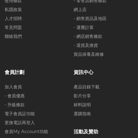
使用條款
- 零售店銷售條款
私隱政策
網上店
人才招聘
- 銷售貨品及地區
常見問題
- 運費計算
聯絡我們
- 網店銷售條款
- 退貨及換貨
貨品保養及維修
會員計劃
資訊中心
加入會員
產品目錄下載
- 會員優惠
影片分享
- 升級條款
材料說明
電子會員証功能
選購指南
更換電話再登入
會員My Account功能
活動及贊助