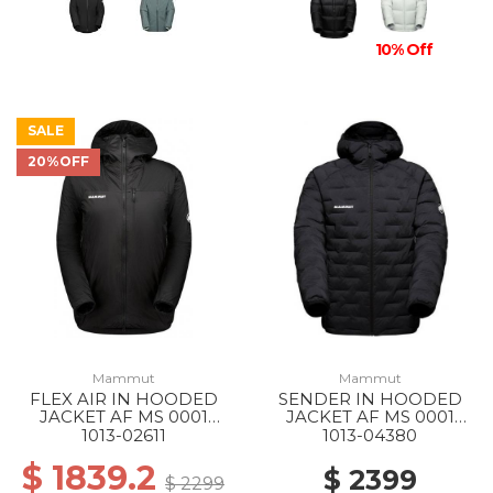
10% Off
SALE
20%OFF
Mammut
Mammut
FLEX AIR IN HOODED
SENDER IN HOODED
JACKET AF MS 0001
JACKET AF MS 0001
BLACK
BLACK
1013-02611
1013-04380
$ 1839.2
$ 2399
$ 2299