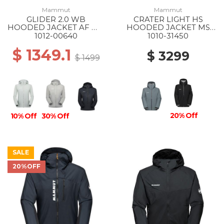
Mammut
Mammut
GLIDER 2.0 WB
CRATER LIGHT HS
HOODED JACKET AF WS
HOODED JACKET MS
1288 SILVER SAGE
00789 STRATA
1012-00640
1010-31450
$ 1349.1
$ 3299
$ 1499
20% Off
10% Off
30% Off
SALE
20%OFF