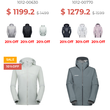
00697 PLATINUM
BLACK
1012-00630
1012-00770
$ 1199.2
$ 1279.2
$ 1499
$ 1599
20% Off
20% Off
20% Off
20% Off
30% Off
20% Off
SALE
10%OFF