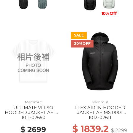
10% Off
SALE
20%OFF
Mammut
Mammut
ULTIMATE VIII SO
FLEX AIR IN HOODED
HOODED JACKET AF MS
JACKET AF MS 0001
1288 SILVER SAGE
BLACK
1011-02650
1013-02611
$ 1839.2
$ 2699
$ 2299