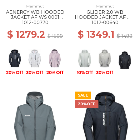
Mammut
Mammut
AENERGY WB HOODED
GLIDER 2.0 WB
JACKET AF WS 0001
HOODED JACKET AF WS
BLACK
1288 SILVER SAGE
1012-00770
1012-00640
$ 1279.2
$ 1349.1
$ 1599
$ 1499
20% Off
30% Off
20% Off
10% Off
30% Off
SALE
20%OFF