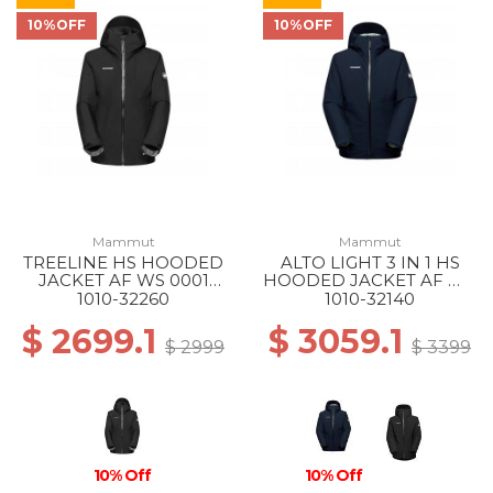
10%OFF
10%OFF
Mammut
Mammut
TREELINE HS HOODED
ALTO LIGHT 3 IN 1 HS
JACKET AF WS 0001
HOODED JACKET AF WS
BLACK
50642 MARINE-SILVER
1010-32260
1010-32140
SAGE
$ 2699.1
$ 3059.1
$ 2999
$ 3399
10% Off
10% Off