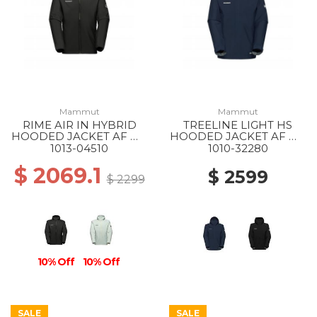
Mammut
Mammut
RIME AIR IN HYBRID
TREELINE LIGHT HS
HOODED JACKET AF MS
HOODED JACKET AF MS
0001 BLACK
5118 MARINE
1013-04510
1010-32280
$ 2069.1
$ 2599
$ 2299
10% Off
10% Off
SALE
SALE