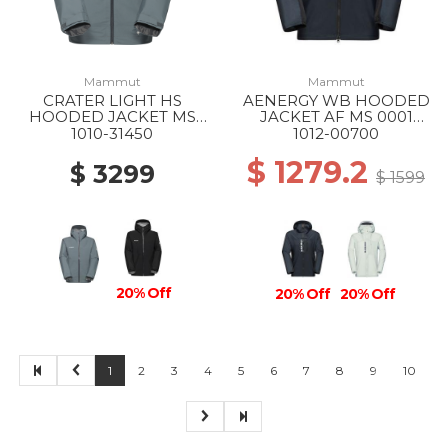
Mammut
Mammut
CRATER LIGHT HS
AENERGY WB HOODED
HOODED JACKET MS
JACKET AF MS 0001
00789 STRATA
BLACK
1010-31450
1012-00700
$ 1279.2
$ 3299
$ 1599
20% Off
20% Off
20% Off
1
2
3
4
5
6
7
8
9
10