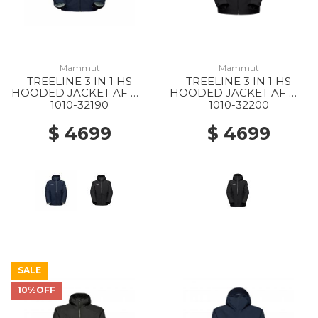
Mammut
Mammut
TREELINE 3 IN 1 HS
TREELINE 3 IN 1 HS
HOODED JACKET AF MS
HOODED JACKET AF WS
40294 DARK MARSH-
0052 BLACK-BLACK
1010-32190
1010-32200
BLACK
$ 4699
$ 4699
SALE
10%OFF