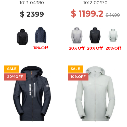
BLACK
00697 PLATINUM
1013-04380
1012-00630
$ 1199.2
$ 2399
$ 1499
10% Off
20% Off
20% Off
20% Off
SALE
SALE
20%OFF
10%OFF