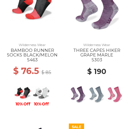
Wilderness Wear
Wilderness Wear
BAMBOO RUNNER
THREE CAPES HIKER
SOCKS BLACK/MELON
GRAPE MARLE
S463
S303
$ 76.5
$ 190
$ 85
10% Off
10% Off
SALE