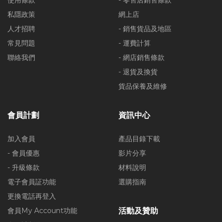
使用條款
- 零售店銷售條款
私隱政策
網上店
人才招聘
- 銷售貨品及地區
常見問題
- 運費計算
聯絡我們
- 網店銷售條款
- 退貨及換貨
貨品保養及維修
會員計劃
資訊中心
加入會員
產品目錄下載
- 會員優惠
影片分享
- 升級條款
材料說明
電子會員証功能
選購指南
更換電話再登入
會員My Account功能
活動及贊助