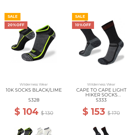
SALE
SALE
20%OFF
10%OFF
Wilderness Wear
Wilderness Wear
10K SOCKS BLACK/LIME
CAPE TO CAPE LIGHT
HIKER SOCKS
BLACK/CHARCOAL
S328
S333
$ 104
$ 153
$ 130
$ 170