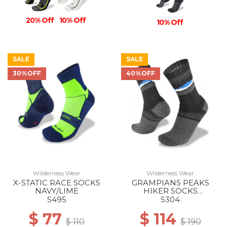
10% Off
20% Off
10% Off
SALE
SALE
30%OFF
40%OFF
Wilderness Wear
Wilderness Wear
X-STATIC RACE SOCKS
GRAMPIANS PEAKS
NAVY/LIME
HIKER SOCKS
BLACK/ROCKEDGE
S495
S304
$ 77
$ 114
$ 110
$ 190