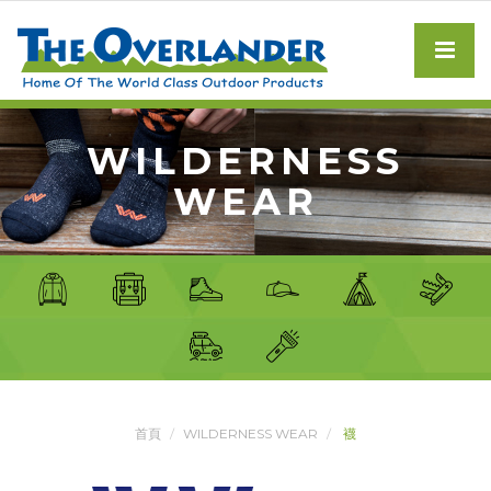
WILDERNESS
WEAR
首頁
WILDERNESS WEAR
襪