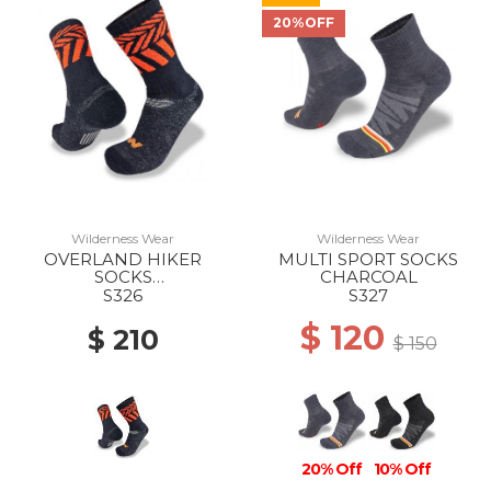
20%OFF
Wilderness Wear
Wilderness Wear
OVERLAND HIKER
MULTI SPORT SOCKS
SOCKS
CHARCOAL
BLACK/HOKKAIDO
S326
S327
$ 120
$ 210
$ 150
20% Off
10% Off