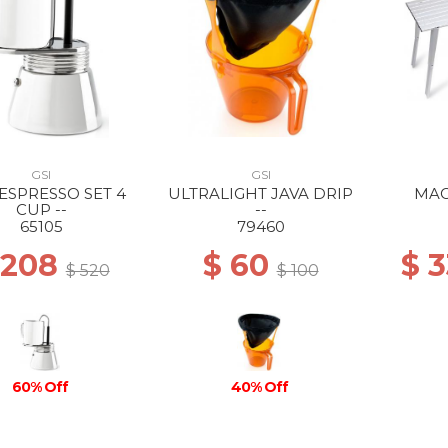
GSI
GSI
 ESPRESSO SET 4
ULTRALIGHT JAVA DRIP
MAC
CUP --
--
65105
79460
 208
$ 60
$ 
$ 520
$ 100
60% Off
40% Off