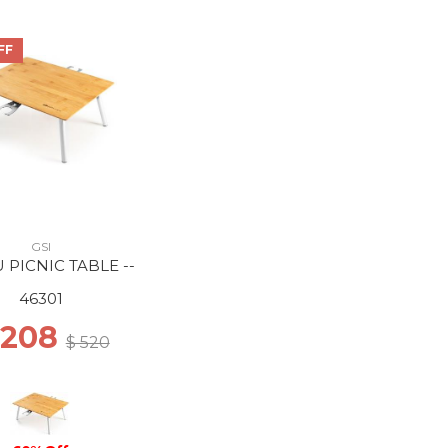
FF
GSI
 PICNIC TABLE --
46301
 208
$ 520