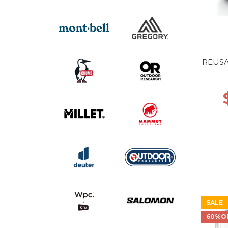
REUSA
SALE
60%O