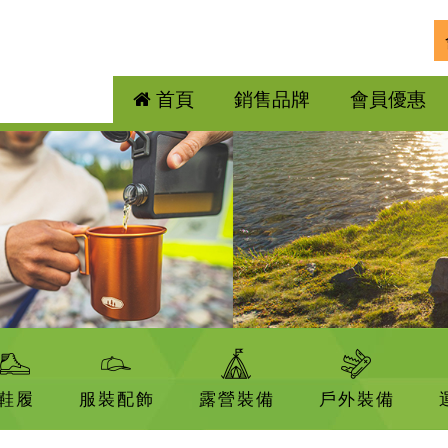
首頁
銷售品牌
會員優惠
鞋履
服裝配飾
露營裝備
戶外裝備