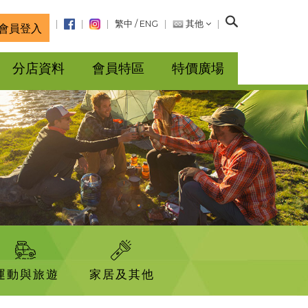
搜
繁中
/
ENG
其他
會員登入
尋
分店資料
會員特區
特價廣場
運動與旅遊
家居及其他