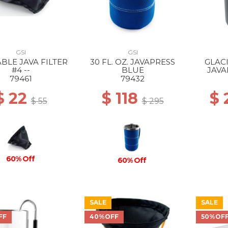
GSI
GSI
BLE JAVA FILTER
30 FL. OZ. JAVAPRESS
GLAC
#4 --
BLUE
JAVA
79461
79432
$ 22
$ 118
$
$ 55
$ 295
60% Off
60% Off
SALE
SALE
FF
40%OFF
50%OF