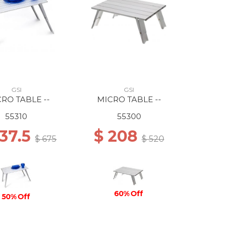
GSI
GSI
RO TABLE --
MICRO TABLE --
55310
55300
337.5
$ 208
$ 675
$ 520
60% Off
50% Off