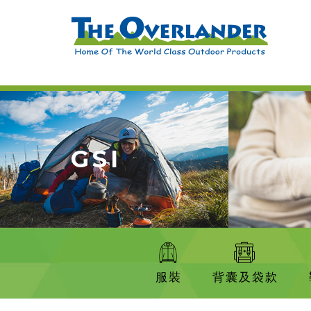
GSI
服裝
背囊及袋款