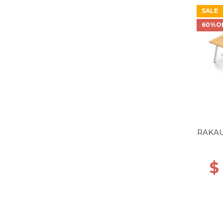
SALE
60%O
RAKAU
$