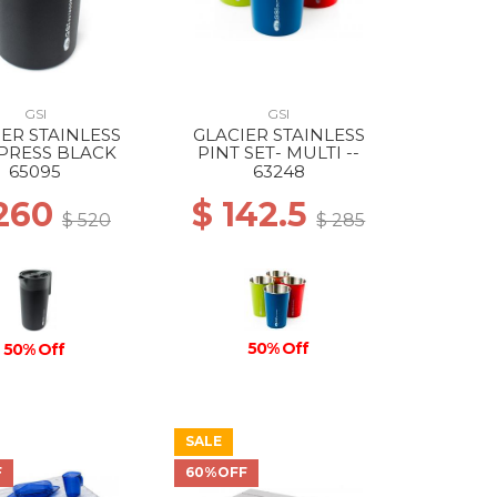
GSI
GSI
IER STAINLESS
GLACIER STAINLESS
PRESS BLACK
PINT SET- MULTI --
65095
63248
 260
$ 142.5
$ 520
$ 285
50% Off
50% Off
SALE
F
60%OFF